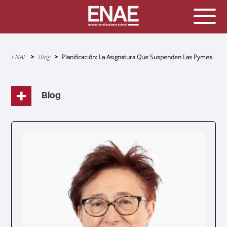
Sobrescribir
ENAE
Blog
Planificación: La Asignatura Que Suspenden Las Pymes
enlaces
de
ayuda
a
la
navegación
Blog