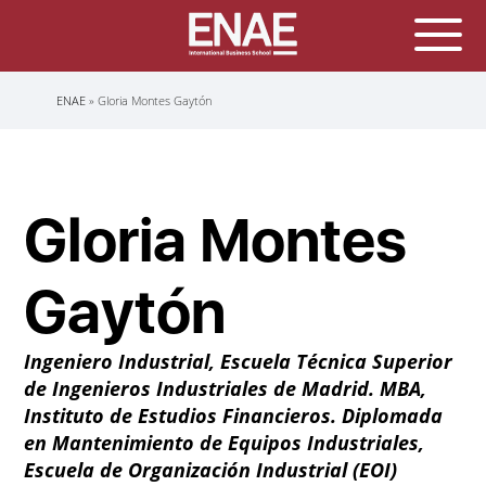
Sobrescribir
ENAE
Gloria Montes Gaytón
enlaces
de
ayuda
a
la
navegación
Gloria Montes
Gaytón
Ingeniero Industrial, Escuela Técnica Superior
de Ingenieros Industriales de Madrid. MBA,
Instituto de Estudios Financieros. Diplomada
en Mantenimiento de Equipos Industriales,
Escuela de Organización Industrial (EOI)