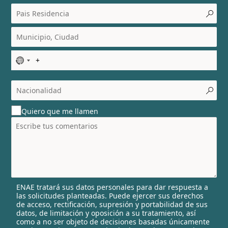
N
o
c
o
u
Quiero que me llamen
n
t
r
y
s
e
l
ENAE tratará sus datos personales para dar respuesta a
e
las solicitudes planteadas. Puede ejercer sus derechos
c
de acceso, rectificación, supresión y portabilidad de sus
t
datos, de limitación y oposición a su tratamiento, así
e
como a no ser objeto de decisiones basadas únicamente