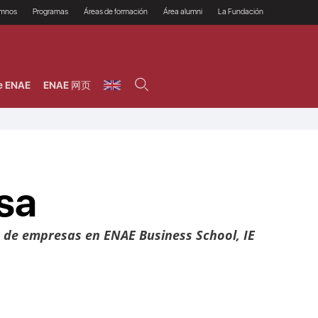
umnos
Programas
Áreas de formación
Área alumni
La Fundación
Por qué ENAE?
Todos los programas
Legal/Fiscal
Beneficios
olsa de empleo
Máster
Tecnología / Digital /
Asociarse
Semipresenciales y
Innovación / Data
oros
Preguntas Frecuentes
online
Science
e ENAE
ENAE 网页
rácticas en empresas
Programas Ejecutivos
Riesgos
NAE Alumni
Cursos de Postgrado y
Personas / RRHH /
Profesionales (Online)
HHDD
roceso de admisión
Agronegocios
inanciación, Becas y
onificación
Comercial / Marketing/
Ventas
inanciación estudios
magin LaCaixa
Dirección / Gestión /
Administración de
sa
réstamo Imagina
empresas
studios Caja Rural
entral
Finanzas
entajas
Operaciones
n de empresas en ENAE Business School, IE