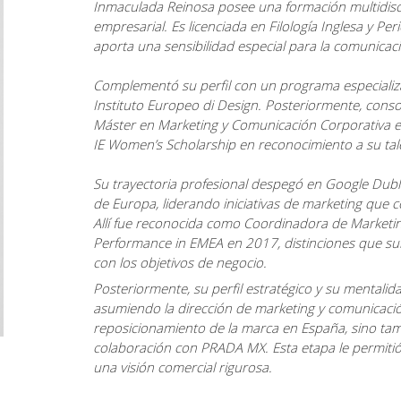
Inmaculada Reinosa posee una formación multidis
empresarial. Es licenciada en Filología Inglesa
y Per
aporta una sensibilidad especial para la comunicació
Complementó su perfil con un programa especiali
Instituto Europeo di Design
. Posteriormente, conso
Máster en Marketing y Comunicación Corporativa e
IE Women’s Scholarship en reconocimiento a su tale
Su trayectoria profesional despegó en Google Dubl
de Europa, liderando iniciativas de marketing que
Allí fue reconocida como Coordinadora de Market
Performance in EMEA en 2017, distinciones que su
con los objetivos de negocio.
Posteriormente, su perfil estratégico y su mentalida
asumiendo la dirección de marketing y comunicació
reposicionamiento de la marca en España, sino tam
colaboración con PRADA MX. Esta etapa le permitió 
una visión comercial rigurosa.