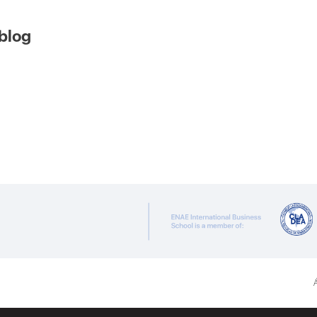
 blog
Á