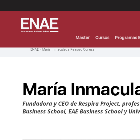
Menú
Superior
(Header)
Máster
Cursos
Programas E
Sobrescribir
ENAE
María Inmaculada Reinoso Conesa
enlaces
de
ayuda
a
la
navegación
María Inmacul
Fundadora y CEO de Respira Project, profes
Business School, EAE Business School y Univ