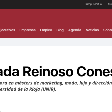
Campus Virtual
Al
¿
B
F
jecutivos
Empresas
Empleo
Blog
Agenda
Noticias
Sobr
P
E
P
F
B
F
I
ada Reinoso Cone
P
e
C
V
ora en másters de marketing, moda, lujo y direcció
ersidad de la Rioja (UNIR).