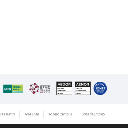
rea alumni
Área Enae
Acceso Campus
Bolsa de Empleo