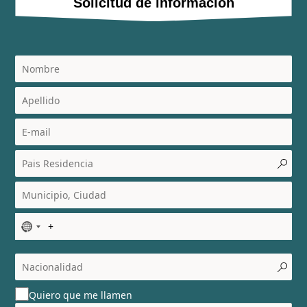
Solicitud de información
N
o
c
o
u
Quiero que me llamen
n