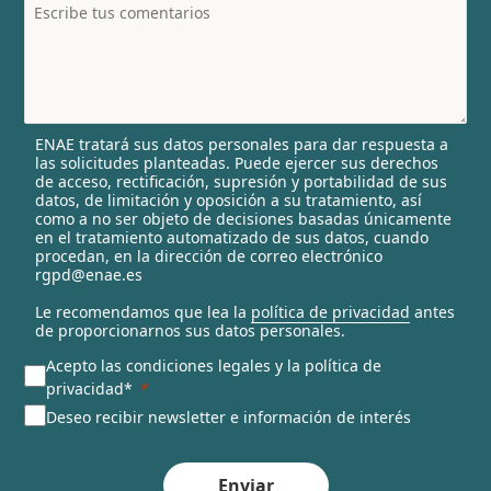
t
r
y
s
e
l
ENAE tratará sus datos personales para dar respuesta a
e
las solicitudes planteadas. Puede ejercer sus derechos
c
de acceso, rectificación, supresión y portabilidad de sus
t
datos, de limitación y oposición a su tratamiento, así
e
como a no ser objeto de decisiones basadas únicamente
en el tratamiento automatizado de sus datos, cuando
d
procedan, en la dirección de correo electrónico
rgpd@enae.es
Le recomendamos que lea la
política de privacidad
antes
de proporcionarnos sus datos personales.
Acepto las condiciones legales y la política de
privacidad*
Deseo recibir newsletter e información de interés
Enviar