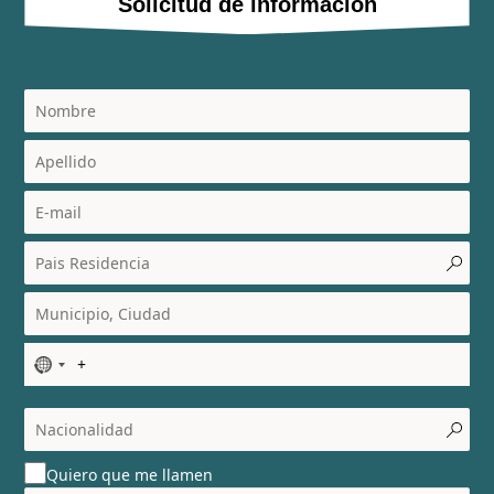
Solicitud de información
N
o
c
o
u
Quiero que me llamen
n