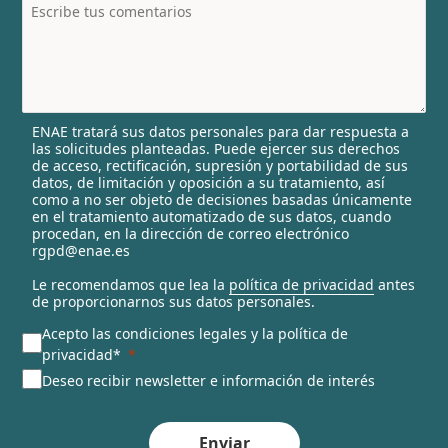
t
r
y
s
e
l
ENAE tratará sus datos personales para dar respuesta a
e
las solicitudes planteadas. Puede ejercer sus derechos
c
de acceso, rectificación, supresión y portabilidad de sus
t
datos, de limitación y oposición a su tratamiento, así
e
como a no ser objeto de decisiones basadas únicamente
en el tratamiento automatizado de sus datos, cuando
d
procedan, en la dirección de correo electrónico
rgpd@enae.es
Le recomendamos que lea la
política de privacidad
antes
de proporcionarnos sus datos personales.
Acepto las condiciones legales y la política de
privacidad*
Deseo recibir newsletter e información de interés
Enviar