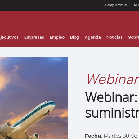
Campus Virtual
Al
¿
B
F
jecutivos
Empresas
Empleo
Blog
Agenda
Noticias
Sobr
P
E
P
F
B
F
Webinar
I
P
e
Webinar:
C
V
suministr
: Martes 30 de
Fecha