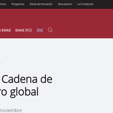
umnos
Programas
Áreas de formación
Área alumni
La Fundación
Por qué ENAE?
Todos los programas
Legal/Fiscal
Beneficios
olsa de empleo
Máster
Tecnología / Digital /
Asociarse
Semipresenciales y
Innovación / Data
oros
Preguntas Frecuentes
online
Science
e ENAE
ENAE 网页
rácticas en empresas
Programas Ejecutivos
Riesgos
NAE Alumni
Cursos de Postgrado y
Personas / RRHH /
Profesionales (Online)
HHDD
roceso de admisión
Agronegocios
inanciación, Becas y
onificación
Comercial / Marketing/
Ventas
inanciación estudios
magin LaCaixa
Dirección / Gestión /
Administración de
réstamo Imagina
empresas
studios Caja Rural
 Cadena de
entral
Finanzas
entajas
Operaciones
o global
 noviembre