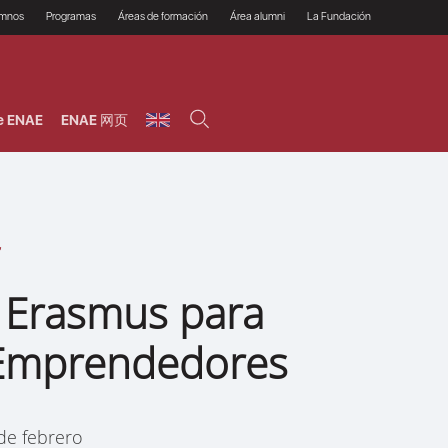
umnos
Programas
Áreas de formación
Área alumni
La Fundación
Por qué ENAE?
Todos los programas
Legal/Fiscal
Beneficios
olsa de empleo
Máster
Tecnología / Digital /
Asociarse
Semipresenciales y
Innovación / Data
oros
Preguntas Frecuentes
online
Science
e ENAE
ENAE 网页
rácticas en empresas
Programas Ejecutivos
Riesgos
NAE Alumni
Cursos de Postgrado y
Personas / RRHH /
Profesionales (Online)
HHDD
roceso de admisión
Agronegocios
inanciación, Becas y
onificación
Comercial / Marketing/
Ventas
inanciación estudios
magin LaCaixa
Dirección / Gestión /
Administración de
réstamo Imagina
empresas
studios Caja Rural
 Erasmus para
entral
Finanzas
entajas
Operaciones
 Emprendedores
de febrero