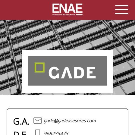
G.A.
gade@gadeasesores.com
D.E.
968233473