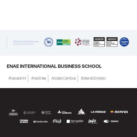
ENAE INTERNATIONAL BUSINESS SCHOOL
Área alumni
Área Enae
Acceso Campus
Bolsa de Empleo