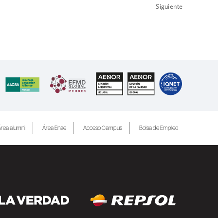
Siguiente
rea alumni
Área Enae
Acceso Campus
Bolsa de Empleo