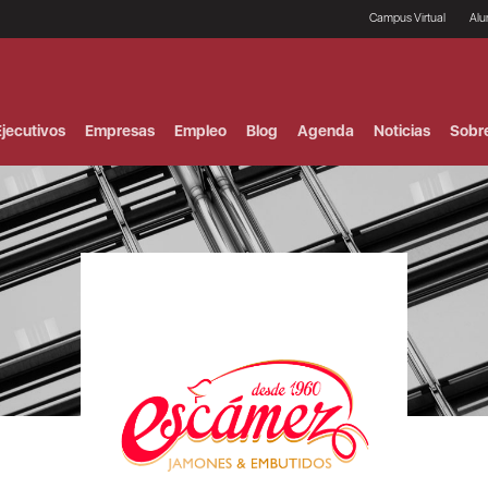
Campus Virtual
Al
¿
B
F
jecutivos
Empresas
Empleo
Blog
Agenda
Noticias
Sobr
P
E
P
F
B
F
I
P
e
C
V