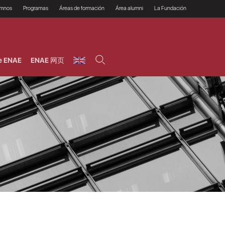
umnos
Programas
Áreas de formación
Área alumni
La Fundación
Por qué ENAE?
Todos los programas
Legal/Fiscal
Beneficios
olsa de empleo
Máster
Tecnología / Digital /
Asociarse
Semipresenciales y
Innovación / Data
oros
Preguntas Frecuentes
online
Science
e ENAE
ENAE 网页
rácticas en empresas
Programas Ejecutivos
Riesgos
NAE Alumni
Cursos de Postgrado y
Personas / RRHH /
Profesionales (Online)
HHDD
roceso de admisión
Agronegocios
inanciación, Becas y
onificación
Comercial / Marketing/
Ventas
inanciación estudios
magin LaCaixa
Dirección / Gestión /
Administración de
réstamo Imagina
empresas
studios Caja Rural
entral
Finanzas
entajas
Operaciones