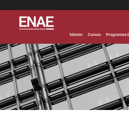
Menú
Superior
(Header)
Máster
Cursos
Programas E