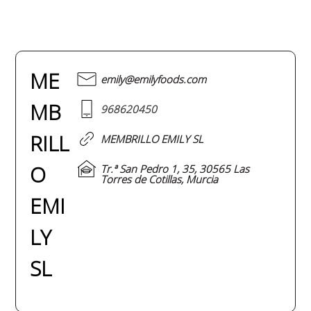
ME
emily@emilyfoods.com
MB
968620450
RILL
MEMBRILLO EMILY SL
O
Tr.ª San Pedro 1, 35, 30565 Las
Torres de Cotillas, Murcia
EMI
LY
SL