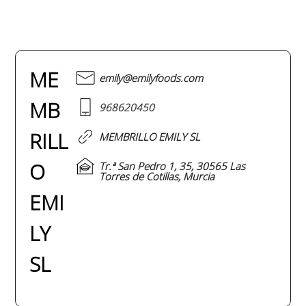
ME
emily@emilyfoods.com
MB
968620450
RILL
MEMBRILLO EMILY SL
O
Tr.ª San Pedro 1, 35, 30565 Las
Torres de Cotillas, Murcia
EMI
LY
SL