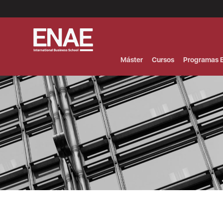
Menú
Superior
(Header)
Máster
Cursos
Programas E