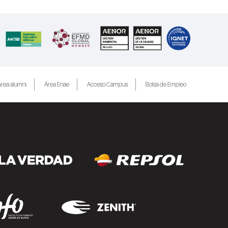
rea alumni
Área Enae
Acceso Campus
Bolsa de Empleo