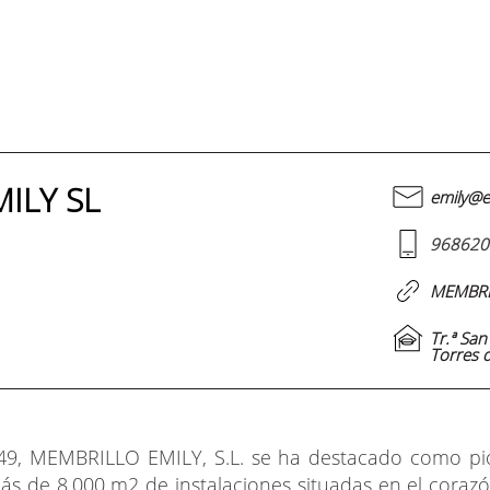
ILY SL
emily@e
968620
MEMBRI
Tr.ª Sa
Torres d
49, MEMBRILLO EMILY, S.L. se ha destacado como pio
s de 8.000 m2 de instalaciones situadas en el corazó