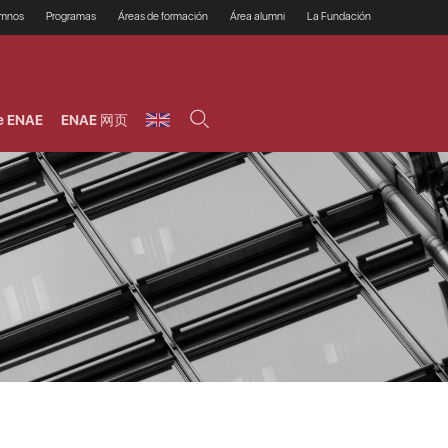
umnos
Programas
Áreas de formación
Área alumni
La Fundación
Por qué ENAE?
Todos los programas
Legal/Fiscal
Beneficios
olsa de empleo
Máster
Tecnología / Digital /
Asociarse
Semipresenciales y
Innovación / Data
oros
Preguntas Frecuentes
online
Science
e ENAE
ENAE 网页
rácticas en empresas
Programas Ejecutivos
Riesgos
NAE Alumni
Cursos de Postgrado y
Personas / RRHH /
Profesionales (Online)
HHDD
roceso de admisión
Agronegocios
inanciación, Becas y
onificación
Comercial / Marketing/
Ventas
inanciación estudios
magin LaCaixa
Dirección / Gestión /
Administración de
réstamo Imagina
empresas
studios Caja Rural
entral
Finanzas
entajas
Operaciones