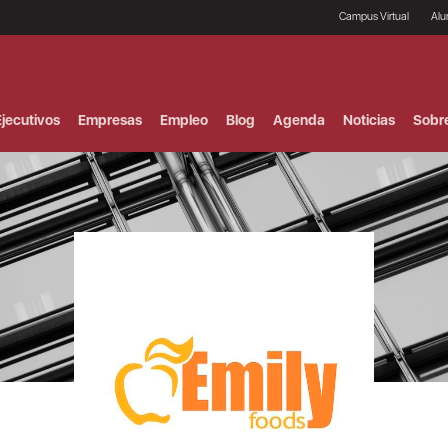
Campus Virtual
Al
¿
B
F
jecutivos
Empresas
Empleo
Blog
Agenda
Noticias
Sobr
P
E
P
F
B
F
I
P
e
C
V