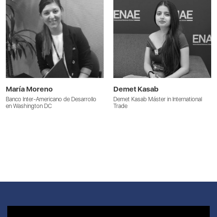
María Moreno
Demet Kasab
Banco Inter-Americano de Desarrollo
Demet Kasab Máster in International
en Washington DC
Trade