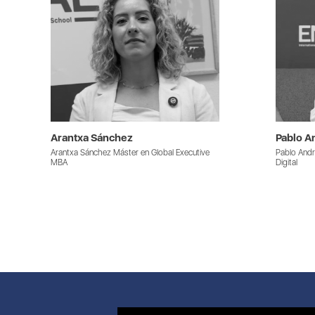
Arantxa Sánchez
Pablo A
Arantxa Sánchez Máster en Global Executive
Pablo Andr
MBA
Digital