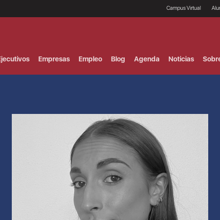
Campus Virtual
Al
¿
B
F
jecutivos
Empresas
Empleo
Blog
Agenda
Noticias
Sobr
P
E
P
F
B
F
I
P
e
C
V