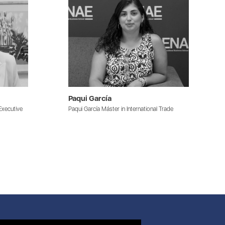
Paqui García
Executive
Paqui García Máster in International Trade