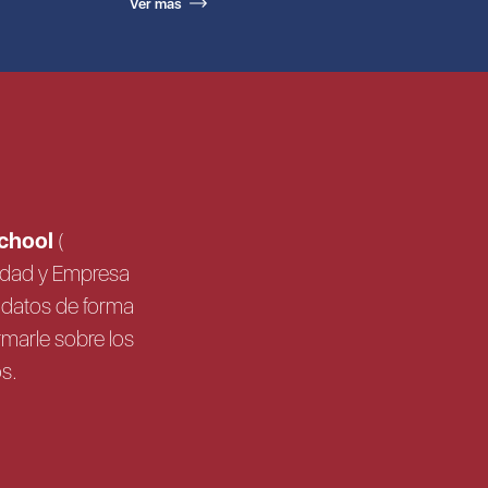
Ver más
School
(
sidad y Empresa
us datos de forma
rmarle sobre los
os.