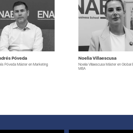
ndrés Póveda
Noelia Villaescusa
és Póveda Máster en Marketing
Noelia Villaescusa Máster en Global 
MBA