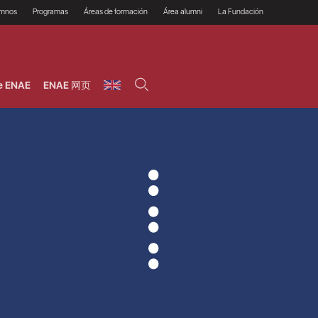
umnos
Programas
Áreas de formación
Área alumni
La Fundación
Por qué ENAE?
Todos los programas
Legal/Fiscal
Beneficios
olsa de empleo
Máster
Tecnología / Digital /
Asociarse
Semipresenciales y
Innovación / Data
oros
Preguntas Frecuentes
online
Science
e ENAE
ENAE 网页
rácticas en empresas
Programas Ejecutivos
Riesgos
NAE Alumni
Cursos de Postgrado y
Personas / RRHH /
Profesionales (Online)
HHDD
roceso de admisión
Agronegocios
inanciación, Becas y
onificación
Comercial / Marketing/
Ventas
inanciación estudios
magin LaCaixa
Dirección / Gestión /
Administración de
réstamo Imagina
empresas
studios Caja Rural
entral
Finanzas
entajas
Operaciones