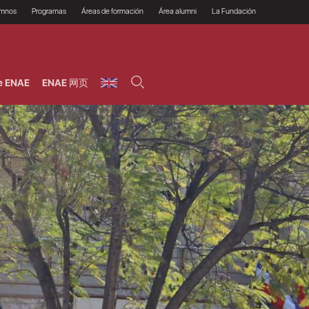
umnos
Programas
Áreas de formación
Área alumni
La Fundación
Por qué ENAE?
Todos los programas
Legal/Fiscal
Beneficios
olsa de empleo
Máster
Tecnología / Digital /
Asociarse
Semipresenciales y
Innovación / Data
oros
Preguntas Frecuentes
online
Science
e ENAE
ENAE 网页
rácticas en empresas
Programas Ejecutivos
Riesgos
NAE Alumni
Cursos de Postgrado y
Personas / RRHH /
Profesionales (Online)
HHDD
roceso de admisión
Agronegocios
inanciación, Becas y
onificación
Comercial / Marketing/
Ventas
inanciación estudios
magin LaCaixa
Dirección / Gestión /
Administración de
réstamo Imagina
empresas
studios Caja Rural
entral
Finanzas
entajas
Operaciones