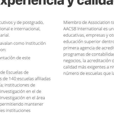
xperiencia y calid
utivos y de postgrado,
Miembro de Association to
onal e internacional,
AACSB International es un
rial.
educativas, empresas y ot
educación superior dentro
avalan como Institución
primera agencia de acredi
son:
programas de contabilidad
antación de este
negocios, la acreditación
calidad más exigentes a ni
de Escuelas de
número de escuelas que l
de 140 escuelas afiliadas
; instituciones de
investigación en el de
investigación en el área
, permitiendo mantener
es instituciones