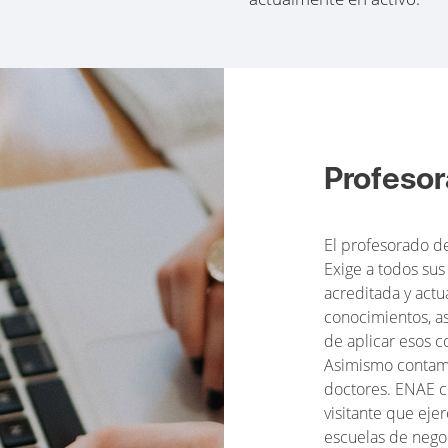
Profeso
El profesorado d
Exige a todos sus
acreditada y actu
conocimientos, as
de aplicar esos c
Asimismo contamo
doctores. ENAE c
visitante que eje
escuelas de negoc