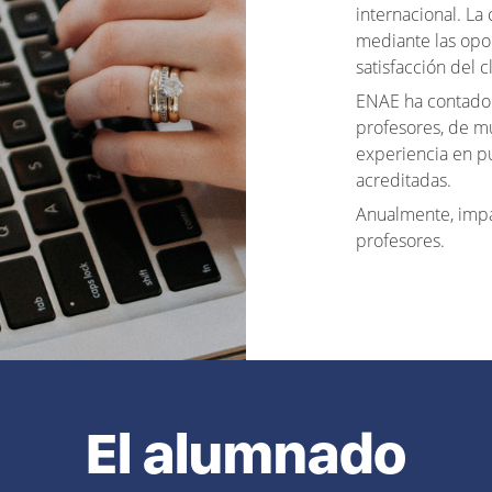
internacional. La
mediante las opo
satisfacción del c
ENAE ha contado 
profesores, de m
experiencia en pu
acreditadas.
Anualmente, imp
profesores.
El alumnado