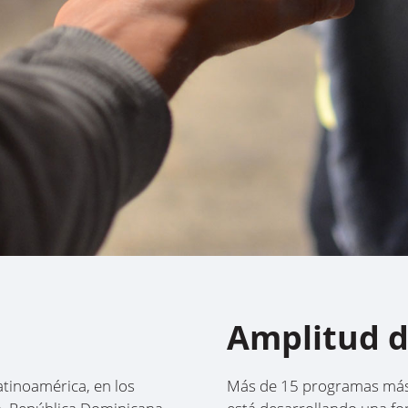
Amplitud d
tinoamérica, en los
Más de 15 programas máste