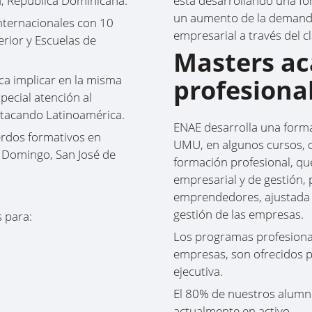
a, República Dominicana.
está desarrollando una fo
un aumento de la demanda 
nternacionales con 10
empresarial a través del c
rior y Escuelas de
Masters ac
sca implicar en la misma
profesiona
pecial atención al
stacando Latinoamérica.
ENAE desarrolla una form
erdos formativos en
UMU, en algunos cursos, o
 Domingo, San José de
formación profesional, q
empresarial y de gestión, p
emprendedores, ajustada a
gestión de las empresas.
 para:
Los programas profesional
empresas, son ofrecidos p
ejecutiva.
El 80% de nuestros alumn
actualmente en activo.