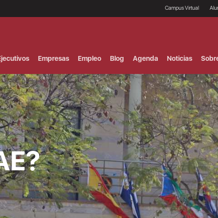
Campus Virtual
Al
¿
B
F
jecutivos
Empresas
Empleo
Blog
Agenda
Noticias
Sobr
P
E
P
F
B
F
I
P
e
C
AE?
V