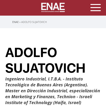
Sobrescribir
ENAE
ADOLFO SUJATOVICH
enlaces
de
ayuda
a
la
navegación
ADOLFO
SUJATOVICH
Ingeniero Industrial, I.T.B.A. - Instituto
Tecnológico de Buenos Aires (Argentina).
Master en Dirección Industrial, especialización
en Marketing y Finanzas, Technion - Israeli
Institute of Technology (Haifa, Israel)