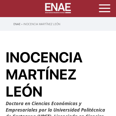
Sobrescribir
ENAE
INOCENCIA MARTÍNEZ LEÓN
enlaces
de
ayuda
a
la
navegación
INOCENCIA
MARTÍNEZ
LEÓN
Doctora en Ciencias Económicas y
Empresariales por la Universidad Politécnica