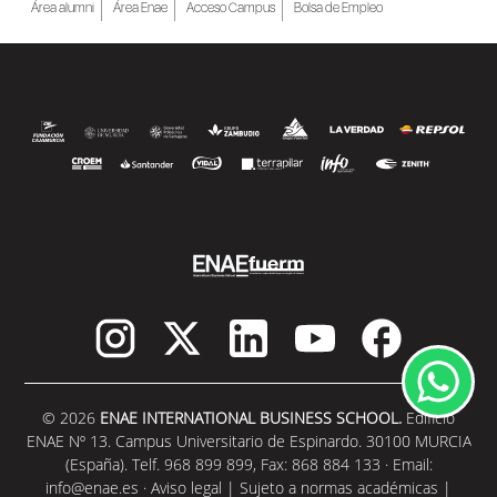
Área alumni
Área Enae
Acceso Campus
Bolsa de Empleo
© 2026
ENAE INTERNATIONAL BUSINESS SCHOOL.
Edificio
ENAE Nº 13. Campus Universitario de Espinardo. 30100 MURCIA
(España). Telf. 968 899 899, Fax: 868 884 133 · Email:
info@enae.es
·
Aviso legal
|
Sujeto a normas académicas
|