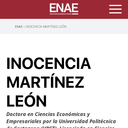
Sobrescribir
ENAE
INOCENCIA MARTÍNEZ LEÓN
enlaces
de
ayuda
a
la
navegación
INOCENCIA
MARTÍNEZ
LEÓN
Doctora en Ciencias Económicas y
Empresariales por la Universidad Politécnica