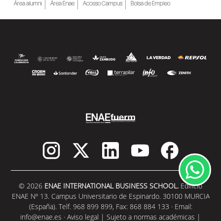
Área alumni
Área Enae
Acceso Campus
Bolsa de Empleo
© 2026
ENAE INTERNATIONAL BUSINESS SCHOOL.
Edificio
ENAE Nº 13. Campus Universitario de Espinardo. 30100 MURCIA
(España). Telf. 968 899 899, Fax: 868 884 133 · Email:
info@enae.es
·
Aviso legal
|
Sujeto a normas académicas
|