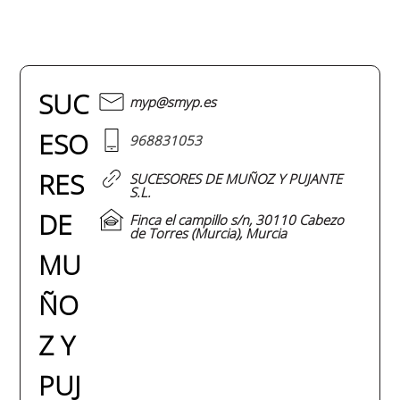
SUC
myp@smyp.es
ESO
968831053
RES
SUCESORES DE MUÑOZ Y PUJANTE
S.L.
DE
Finca el campillo s/n, 30110 Cabezo
de Torres (Murcia), Murcia
MU
ÑO
Z Y
PUJ