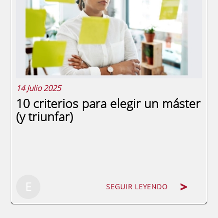
organizaciones es vital. Esto es donde los
programas ejecutivos de ENAE Business
School entran en juego. Ofrecen una
formación...
14 Julio 2025
10 criterios para elegir un máster
(y triunfar)
E
SEGUIR LEYENDO