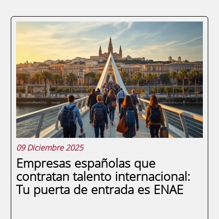
La red de contactos ENAE Alumni,
vinculada a la ENAE Business School, se
presenta como una herramienta
fundamental para los graduados que
buscan impulsar sus carreras tras
completar un máster. Este entorno no solo
facilita la creación de relaciones...
09 Diciembre 2025
Empresas españolas que
contratan talento internacional:
Tu puerta de entrada es ENAE