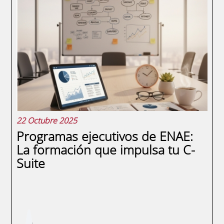
España se está consolidando como un
imán para el talento internacional. Las
empresas españolas, desde startups hasta
grandes multinacionales, buscan
incorporar profesionales con diferentes
perspectivas que...
22 Octubre 2025
Programas ejecutivos de ENAE:
La formación que impulsa tu C-
Suite
Sobrescribir
E