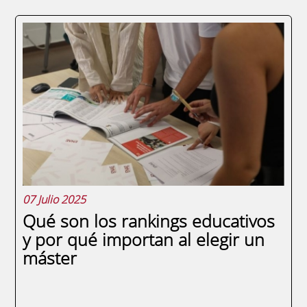
Elegir un máster no debe ser una decisión
impulsiva. Dedica tiempo a informarte,
compara programas, visita escuelas, habla
con sus responsables académicos, participa
en sesiones informativas y reflexiona sobre
tus objetivos personales y...
07 Julio 2025
Qué son los rankings educativos
y por qué importan al elegir un
máster
SEGUIR LEYENDO