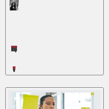
Máster impartidos por Judit López Martínez
SEGUIR LEYENDO
Artículos escritos en nuestro blog
Hoy en día, el panorama empresarial es
más competitivo que nunca. La necesidad
de líderes eficaces en la cima de las