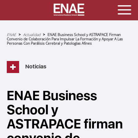
Sobrescribir
ENAE
Actualidad
ENAE Business School y ASTRAPACE Firman
enlaces
Convenio de Colaboración Para Impulsar La Formación y Apoyar A Las
de
Personas Con Parálisis Cerebral y Patologías Afines
ayuda
a
la
navegación
Noticias
ENAE Business
School y
ASTRAPACE firman
convenio de