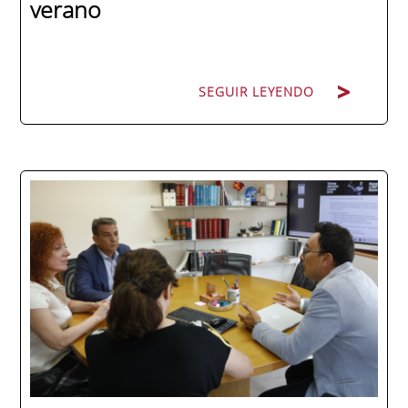
verano
SEGUIR LEYENDO
La promoción 2025/2026 de ENAE Business
School se convirtió en una de las más
internacionales de la historia de la escuela
en una ceremonia celebrada en Murcia
con 44 grados y más de 600 asistentes.
Ricardo Navarro, vicepresidente senior de
Generac Power Systems en Estados Unidos
y antiguo alumno...