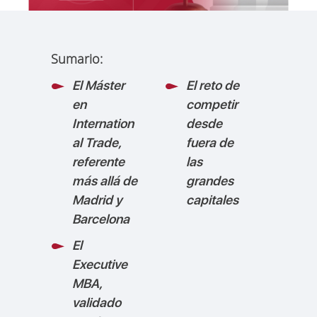
Sumario:
El Máster
El reto de
en
competir
Internation
desde
al Trade,
fuera de
referente
las
más allá de
grandes
Madrid y
capitales
Barcelona
El
Executive
MBA,
validado