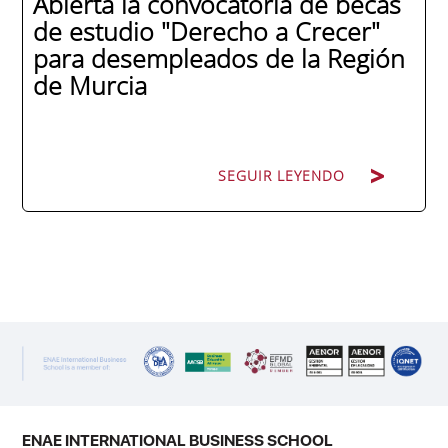
Abierta la convocatoria de becas
de estudio "Derecho a Crecer"
para desempleados de la Región
de Murcia
SEGUIR LEYENDO
SEGUIR LEYENDO
ENAE Business School y el SEF han
renovado su acuerdo de colaboración para
la convocatoria 2026 de las Becas "Derecho
a Crecer". El programa está dirigido a
personas inscritas como demandantes de
empleo en la Región de Murcia y ofrece
becas de estudio parciales (50%), además
ENAE INTERNATIONAL BUSINESS SCHOOL