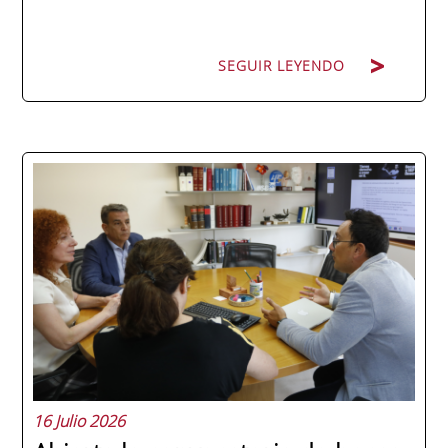
SEGUIR LEYENDO
La promoción 2025/2026 de ENAE Business
School se convirtió en una de las más
internacionales de la historia de la escuela
en una ceremonia celebrada en Murcia
con 44 grados y más de 600 asistentes.
Ricardo Navarro, vicepresidente senior de
Generac Power Systems en Estados Unidos
y antiguo alumno...
16 Julio 2026