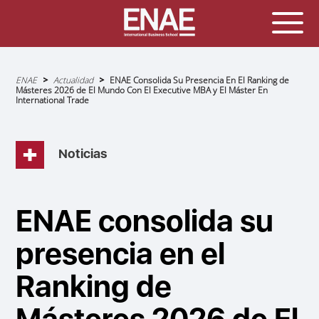
Sobrescribir
ENAE
Actualidad
ENAE Consolida Su Presencia En El Ranking de
enlaces
Másteres 2026 de El Mundo Con El Executive MBA y El Máster En
de
International Trade
ayuda
a
la
navegación
Noticias
ENAE consolida su
presencia en el
Ranking de
Másteres 2026 de El