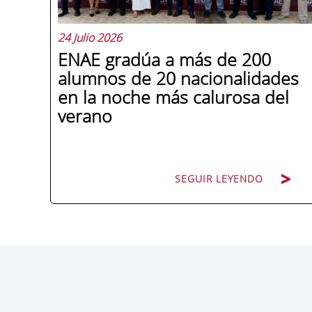
24 Julio 2026
ENAE gradúa a más de 200
alumnos de 20 nacionalidades
en la noche más calurosa del
verano
SEGUIR LEYENDO
La promoción 2025/2026 de ENAE
Business School se convirtió en una de
las más internacionales de la historia de
la escuela en una ceremonia celebrada