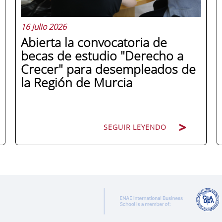
16 Julio 2026
Abierta la convocatoria de
becas de estudio "Derecho a
Crecer" para desempleados de
la Región de Murcia
SEGUIR LEYENDO
ENAE Business School y el SEF han
renovado su acuerdo de colaboración
para la convocatoria 2026 de las Becas
"Derecho a Crecer". El programa está