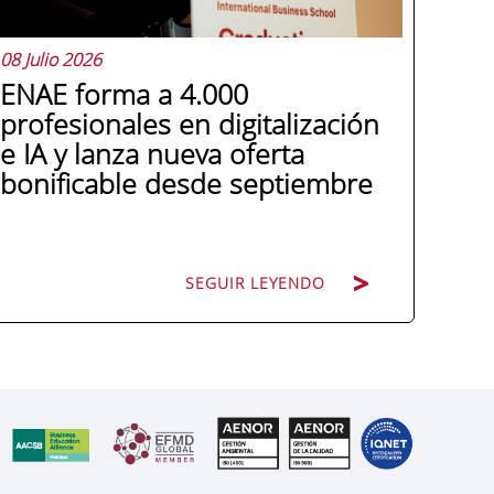
08 Julio 2026
ENAE forma a 4.000
profesionales en digitalización
e IA y lanza nueva oferta
bonificable desde septiembre
SEGUIR LEYENDO
Miguel López González de León, director
general de ENAE Business School, hace
balance de tres años de colaboración
con los programas Generación Digital de