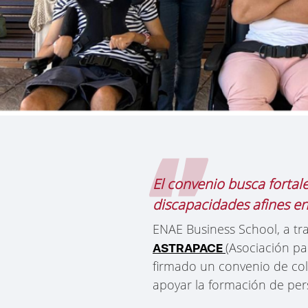
El convenio busca fortale
discapacidades afines en
ENAE Business School, a tr
(Asociación pa
ASTRAPACE
firmado un convenio de col
apoyar la formación de per