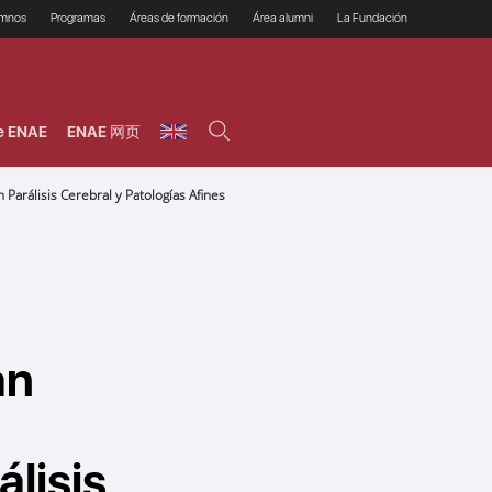
umnos
Programas
Áreas de formación
Área alumni
La Fundación
Por qué ENAE?
Todos los programas
Legal/Fiscal
Beneficios
olsa de empleo
Máster
Tecnología / Digital /
Asociarse
Semipresenciales y
Innovación / Data
oros
Preguntas Frecuentes
online
Science
e ENAE
ENAE 网页
rácticas en empresas
Programas Ejecutivos
Riesgos
NAE Alumni
Cursos de Postgrado y
Personas / RRHH /
Profesionales (Online)
HHDD
roceso de admisión
rálisis Cerebral y Patologías Afines
Agronegocios
inanciación, Becas y
onificación
Comercial / Marketing/
Ventas
inanciación estudios
magin LaCaixa
Dirección / Gestión /
Administración de
réstamo Imagina
empresas
studios Caja Rural
entral
Finanzas
entajas
Operaciones
an
lisis