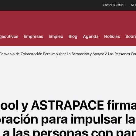
Campus Virtual
Al
¿
B
F
jecutivos
Empresas
Empleo
Blog
Agenda
Noticias
Sobr
P
E
P
venio de Colaboración Para Impulsar La Formación y Apoyar A Las Personas Con Pa
F
B
F
I
P
e
C
V
ool y ASTRAPACE firm
ración para impulsar la
a las personas con pará