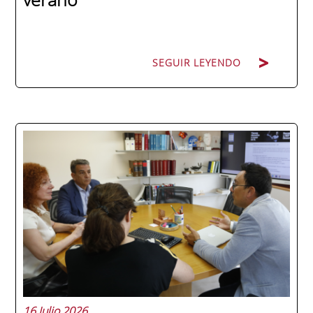
SEGUIR LEYENDO
La promoción 2025/2026 de ENAE Business
School se convirtió en una de las más
internacionales de la historia de la escuela
en una ceremonia celebrada en Murcia
con 44 grados y más de 600 asistentes.
Ricardo Navarro, vicepresidente senior de
Generac Power Systems en Estados Unidos
y antiguo alumno...
16 Julio 2026