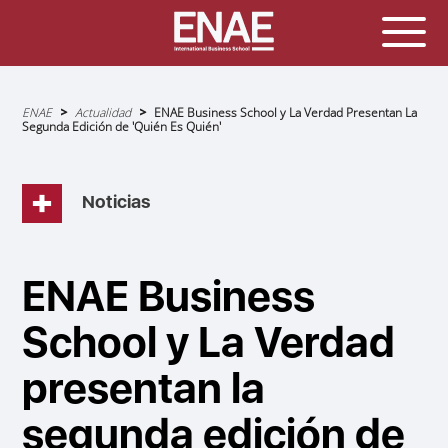
Sobrescribir
ENAE
Actualidad
ENAE Business School y La Verdad Presentan La
enlaces
Segunda Edición de 'Quién Es Quién'
de
ayuda
a
la
navegación
Noticias
ENAE Business
School y La Verdad
presentan la
segunda edición de