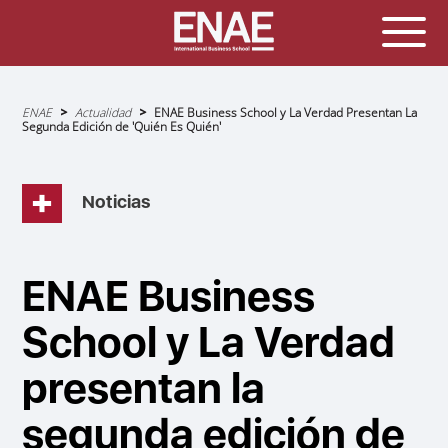
Sobrescribir
ENAE
Actualidad
ENAE Business School y La Verdad Presentan La
enlaces
Segunda Edición de 'Quién Es Quién'
de
ayuda
a
la
navegación
Noticias
ENAE Business
School y La Verdad
presentan la
segunda edición de