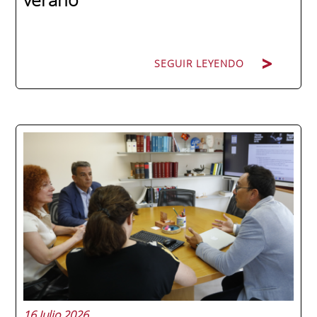
SEGUIR LEYENDO
La promoción 2025/2026 de ENAE Business
School se convirtió en una de las más
internacionales de la historia de la escuela
en una ceremonia celebrada en Murcia
con 44 grados y más de 600 asistentes.
Ricardo Navarro, vicepresidente senior de
Generac Power Systems en Estados Unidos
y antiguo alumno...
16 Julio 2026