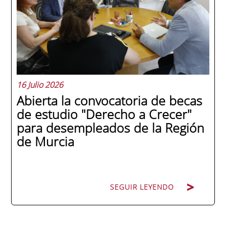
con 44 grados y más de 600 asistentes.
Ricardo Navarro, vicepresidente senior de
Generac Power Systems en Estados Unidos
y antiguo alumno...
16 Julio 2026
Abierta la convocatoria de becas
de estudio "Derecho a Crecer"
para desempleados de la Región
de Murcia
SEGUIR LEYENDO
SEGUIR LEYENDO