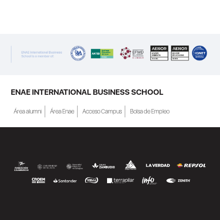
ENAE Business School y el SEF han
renovado su acuerdo de colaboración para
la convocatoria 2026 de las Becas "Derecho
a Crecer". El programa está dirigido a
personas inscritas como demandantes de
empleo en la Región de Murcia y ofrece
becas de estudio parciales (50%), además
ENAE INTERNATIONAL BUSINESS SCHOOL
de al menos una beca...
Área alumni
Área Enae
Acceso Campus
Bolsa de Empleo
SEGUIR LEYENDO