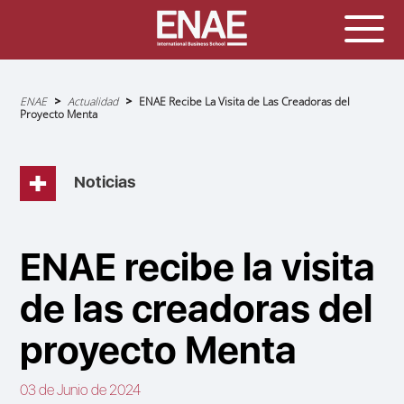
Sobrescribir
ENAE
Actualidad
ENAE Recibe La Visita de Las Creadoras del
enlaces
Proyecto Menta
de
ayuda
a
la
navegación
Noticias
ENAE recibe la visita
de las creadoras del
proyecto Menta
03 de Junio de 2024