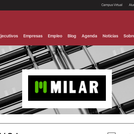
Campus Virtual
Al
¿
B
F
jecutivos
Empresas
Empleo
Blog
Agenda
Noticias
Sobr
P
E
P
F
B
F
I
P
e
C
V