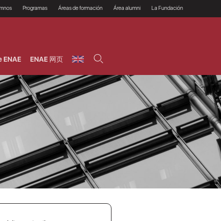
umnos
Programas
Áreas de formación
Área alumni
La Fundación
Por qué ENAE?
Todos los programas
Legal/Fiscal
Beneficios
olsa de empleo
Máster
Tecnología / Digital /
Asociarse
Semipresenciales y
Innovación / Data
oros
Preguntas Frecuentes
online
Science
e ENAE
ENAE 网页
rácticas en empresas
Programas Ejecutivos
Riesgos
NAE Alumni
Cursos de Postgrado y
Personas / RRHH /
Profesionales (Online)
HHDD
roceso de admisión
Agronegocios
inanciación, Becas y
onificación
Comercial / Marketing/
Ventas
inanciación estudios
magin LaCaixa
Dirección / Gestión /
Administración de
réstamo Imagina
empresas
studios Caja Rural
entral
Finanzas
entajas
Operaciones