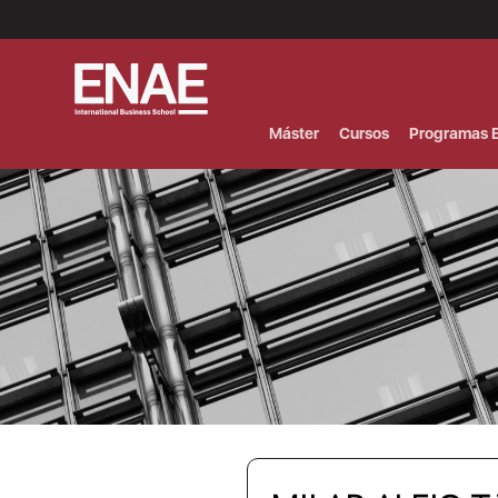
Menú
Superior
(Header)
Máster
Cursos
Programas E