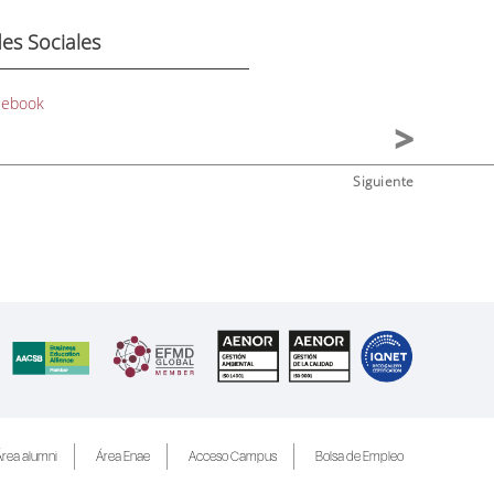
es Sociales
cebook
Siguiente
rea alumni
Área Enae
Acceso Campus
Bolsa de Empleo