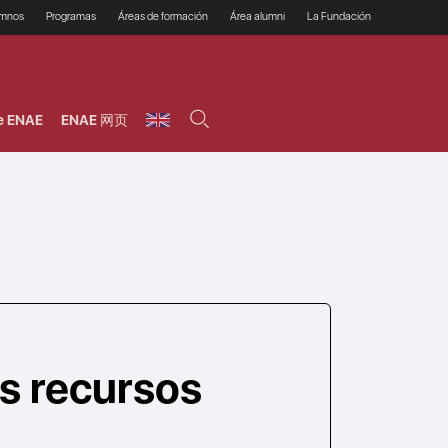
umnos
Programas
Áreas de formación
Área alumni
La Fundación
Por qué ENAE?
Todos los programas
Legal/Fiscal
Beneficios
olsa de empleo
Máster
Tecnología / Digital /
Asociarse
Semipresenciales y
Innovación / Data
oros
Preguntas Frecuentes
online
Science
e ENAE
ENAE 网页
rácticas en empresas
Programas Ejecutivos
Riesgos
NAE Alumni
Cursos de Postgrado y
Personas / RRHH /
Profesionales (Online)
HHDD
roceso de admisión
Agronegocios
inanciación, Becas y
onificación
Comercial / Marketing/
Ventas
inanciación estudios
magin LaCaixa
Dirección / Gestión /
Administración de
réstamo Imagina
empresas
studios Caja Rural
entral
Finanzas
entajas
Operaciones
s recursos