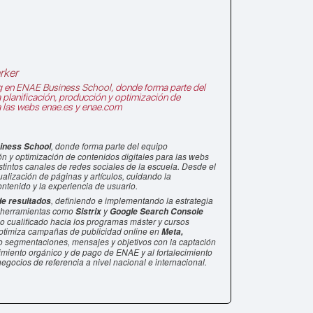
rker
g en
ENAE Business School
, donde forma parte del
 planificación, producción y optimización de
a las webs enae.es y enae.com
, donde forma parte del equipo
iness School
ón y optimización de contenidos digitales para las webs
tintos canales de redes sociales de la escuela. Desde el
alización de páginas y artículos, cuidando la
ontenido y la experiencia de usuario.
, definiendo e implementando la estrategia
e resultados
e herramientas como
y
Sistrix
Google Search Console
co cualificado hacia los programas máster y cursos
optimiza campañas de publicidad online en
Meta,
o segmentaciones, mensajes y objetivos con la captación
imiento orgánico y de pago de ENAE y al fortalecimiento
gocios de referencia a nivel nacional e internacional.