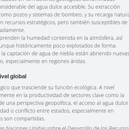
onsiderable del agua dulce accesible. Su extracción
, como pozos y sistemas de bombeo, y su recarga natura
en recursos estratégicos, pero también susceptibles de
uadamente.
prenden la humedad contenida en la atmósfera, así
. Aunque históricamente poco explotados de forma
 la captación de agua de niebla están abriendo nueva
o, especialmente en regiones áridas.
ivel global
gico que trasciende su función ecológica. A nivel
mente en la productividad de sectores clave como la
esde una perspectiva geopolítica, el acceso al agua dulce
idad o conflicto entre estados, especialmente en
as son compartidas.
as Naciones Unidas sobre el Desarrollo de los Recurso