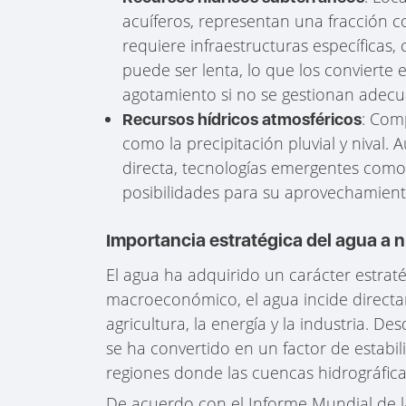
acuíferos, representan una fracción c
requiere infraestructuras específicas
puede ser lenta, lo que los convierte 
agotamiento si no se gestionan adec
: Com
Recursos hídricos atmosféricos
como la precipitación pluvial y nival
directa, tecnologías emergentes como
posibilidades para su aprovechamient
Importancia estratégica del agua a n
El agua ha adquirido un carácter estraté
macroeconómico, el agua incide directa
agricultura, la energía y la industria. D
se ha convertido en un factor de estabil
regiones donde las cuencas hidrográfic
De acuerdo con el Informe Mundial de l