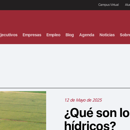
Campus Virtual
Al
¿
B
F
jecutivos
Empresas
Empleo
Blog
Agenda
Noticias
Sobr
P
E
P
F
B
F
I
P
e
C
V
12 de Mayo de 2025
¿Qué son lo
hídricos?