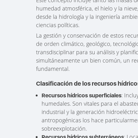
humedad atmosférica, el hielo y la nieve, 
desde la hidrología y la ingeniería ambi
ciencias políticas.
La gestión y conservación de estos recu
de orden climático, geológico, tecnológi
transdisciplinar para su análisis y plani
simultáneamente un bien común, un r
fundamental.
Clasificación de los recursos hídric
: Incl
Recursos hídricos superficiales
humedales. Son vitales para el abastec
industrial y la generación hidroeléctr
antropogénicas los hace particularmen
sobreexplotación.
: Loc
Recursos hídricos subterráneos