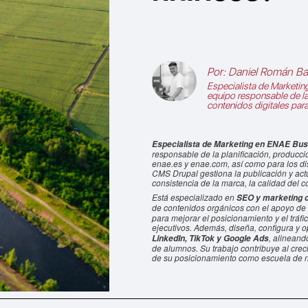
Por:
Daniel Román Ba
Especialista de Marketin
equipo responsable de la
contenidos digitales par
Especialista de Marketing en ENAE Bus
responsable de la planificación, producci
enae.es y enae.com, así como para los dis
CMS Drupal gestiona la publicación y actu
consistencia de la marca, la calidad del c
Está especializado en
SEO y marketing d
de contenidos orgánicos con el apoyo d
para mejorar el posicionamiento y el tráfi
ejecutivos. Además, diseña, configura y 
, alineand
LinkedIn, TikTok y Google Ads
de alumnos. Su trabajo contribuye al crec
de su posicionamiento como escuela de ne