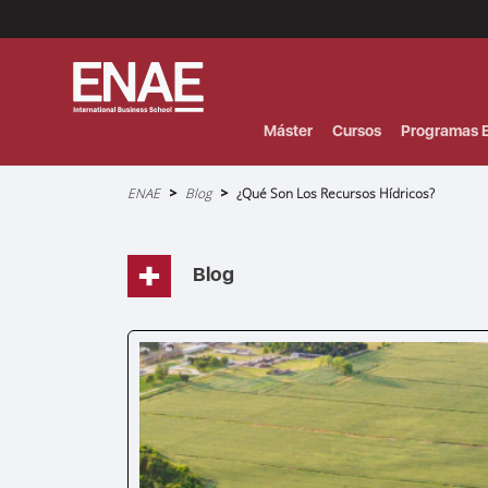
Menú
Superior
(Header)
Máster
Cursos
Programas E
Sobrescribir
ENAE
Blog
¿Qué Son Los Recursos Hídricos?
enlaces
de
ayuda
a
la
navegación
Blog