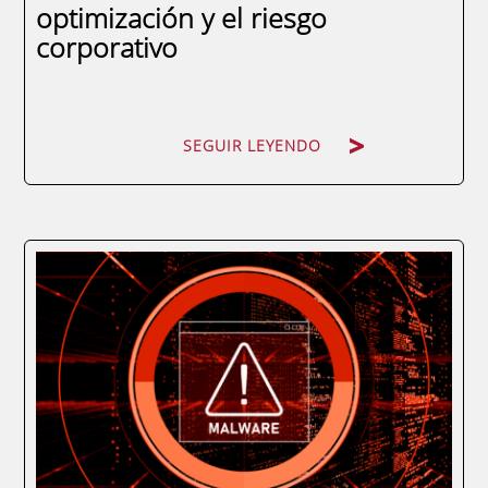
optimización y el riesgo
corporativo
SEGUIR LEYENDO
SEGUIR LEYENDO
En el actual ecosistema financiero global, la
transparencia es la norma y la opacidad es
un riesgo inasumible. Operar con
estructuras societarias en jurisdicciones de
baja tributación (comúnmente conocidas
como paraísos fiscales) sin un respaldo...