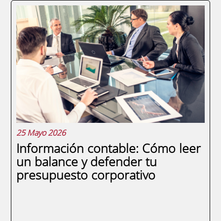
La fiscalidad de productos financieros es
uno de los factores que más condiciona la
rentabilidad neta de una cartera de
inversión empresarial. Dos compañías con
idéntico portafolio pueden obtener
resultados radicalmente distintos en
función de cómo...
25 Mayo 2026
Información contable: Cómo leer
un balance y defender tu
presupuesto corporativo
SEGUIR LEYENDO