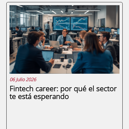
Modelizar el riesgo dejó de ser una opción
para convertirse en una exigencia
regulatoria y competitiva. Las entidades
financieras que operan hoy sin
herramientas cuantitativas están tomando
decisiones con los ojos vendados. Si
trabajas en finanzas o...
06 Julio 2026
Fintech career: por qué el sector
te está esperando
SEGUIR LEYENDO