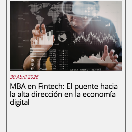
En el ecosistema corporativo, la
rentabilidad de una empresa no se mide
únicamente por su capacidad de generar
ingresos, sino por su eficiencia a la hora de
proteger esos márgenes. Es aquí donde
entra en juego el Impuesto sobre
Sociedades, la...
30 Abril 2026
MBA en Fintech: El puente hacia
la alta dirección en la economía
digital
SEGUIR LEYENDO