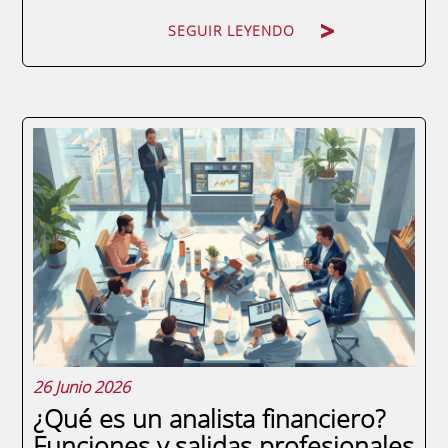
SEGUIR LEYENDO
Si alguna vez te has preguntado si el sector
financiero digital tiene hueco para ti, la
respuesta corta es: más que nunca. La
fintech career ha pasado de ser una opción
de nicho reservada a ingenieros de
software o analistas cuantitativos a...
26 Junio 2026
¿Qué es un analista financiero?
Funciones y salidas profesionales