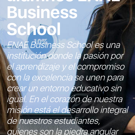
Business
School
ENAE Business School es una
institución donde la pasión por
el aprendizaje y el compromiso
con la excelencia se unen para
crear un entorno educativo sin
igual. En el corazón de nuestra
misión está el desarrollo integral
de nuestros estudiantes,
quienes son la piedra angular