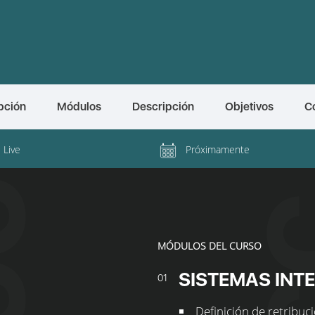
pción
Módulos
Descripción
Objetivos
C
l Live
Próximamente
MÓDULOS DEL CURSO
SISTEMAS INT
01
Definición de retribuci