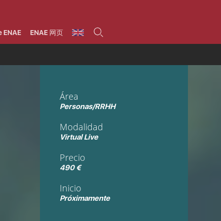
umnos
Programas
Áreas de formación
Área alumni
La Fundación
Por qué ENAE?
Todos los programas
Legal/Fiscal
Beneficios
e ENAE
ENAE 网页
olsa de empleo
Máster
Tecnología / Digital /
Asociarse
Semipresenciales y
Innovación / Data
oros
Preguntas Frecuentes
online
Science
rácticas en empresas
Programas Ejecutivos
Riesgos
NAE Alumni
Cursos de Postgrado y
Personas / RRHH /
Profesionales (Online)
HHDD
roceso de admisión
Agronegocios
Área
inanciación, Becas y
onificación
Comercial / Marketing/
Personas/RRHH
Ventas
inanciación estudios
magin LaCaixa
Dirección / Gestión /
Modalidad
Administración de
réstamo Imagina
empresas
Virtual Live
studios Caja Rural
entral
Finanzas
Precio
entajas
Operaciones
490 €
Inicio
Próximamente