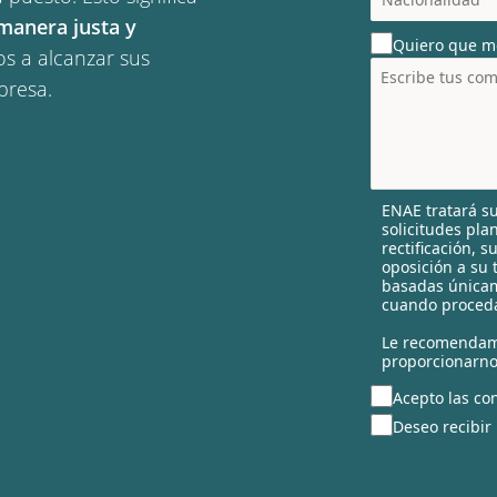
o
anera justa y 
u
Quiero que m
n
s a alcanzar sus 
t
presa.
r
y
s
e
l
ENAE tratará su
e
solicitudes pla
c
rectificación, 
t
oposición a su 
e
basadas únicam
cuando proceda
d
Le recomendam
proporcionarno
Acepto las con
Deseo recibir