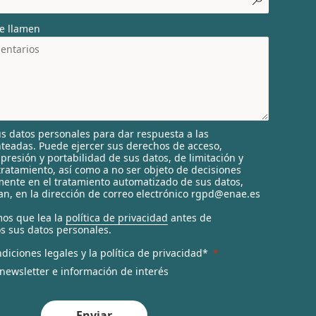
e llamen
s datos personales para dar respuesta a las
nteadas. Puede ejercer sus derechos de acceso,
supresión y portabilidad de sus datos, de limitación y
tratamiento, así como a no ser objeto de decisiones
ente en el tratamiento automatizado de sus datos,
n, en la dirección de correo electrónico rgpd@enae.es
os que lea la
política de privacidad
antes de
s sus datos personales.
diciones legales y la política de privacidad*
 newsletter e información de interés
Enviar