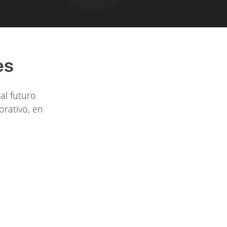
es
al futuro
orativo, en