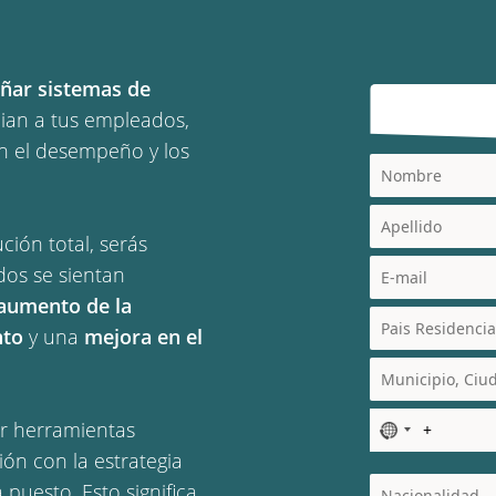
eñar sistemas de
ian a tus empleados,
n el desempeño y los
ción total, serás
os se sientan
aumento de la
nto
y una
mejora en el
r herramientas 
N
o
n con la estrategia 
c
puesto. Esto significa 