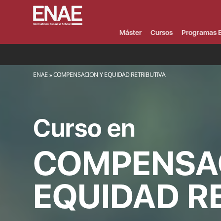
Menú
Superior
(Header)
Máster
Cursos
Programas E
SOBRESCRIBIR ENLACES DE AYUDA A LA NAVEGACIÓN
ENAE
COMPENSACION Y EQUIDAD RETRIBUTIVA
Curso en
COMPENSA
EQUIDAD R