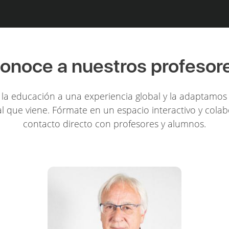
onoce a nuestros profesor
la educación a una experiencia global y la adaptamos 
l que viene. Fórmate en un espacio interactivo y colab
contacto directo con profesores y alumnos.