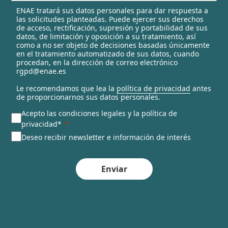
l
ENAE tratará sus datos personales para dar respuesta a
e
las solicitudes planteadas. Puede ejercer sus derechos
c
de acceso, rectificación, supresión y portabilidad de sus
t
datos, de limitación y oposición a su tratamiento, así
e
como a no ser objeto de decisiones basadas únicamente
en el tratamiento automatizado de sus datos, cuando
d
procedan, en la dirección de correo electrónico
rgpd@enae.es
Le recomendamos que lea la
política de privacidad
antes
de proporcionarnos sus datos personales.
Acepto las condiciones legales y la política de
privacidad*
Deseo recibir newsletter e información de interés
Enviar