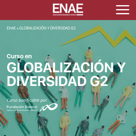
SOBRESCRIBIR ENLACES DE AYUDA A LA NAVEGACIÓN
ENAE
GLOBALIZACIÓN Y DIVERSIDAD G2
Curso en
GLOBALIZACIÓN Y
DIVERSIDAD G2