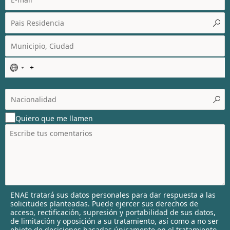
N
o
c
o
u
Quiero que me llamen
n
t
r
y
s
e
l
ENAE tratará sus datos personales para dar respuesta a las
e
solicitudes planteadas. Puede ejercer sus derechos de
c
acceso, rectificación, supresión y portabilidad de sus datos,
t
de limitación y oposición a su tratamiento, así como a no ser
objeto de decisiones basadas únicamente en el tratamiento
e