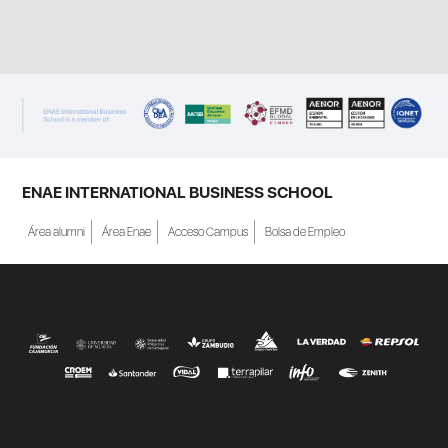
ENAE INTERNATIONAL BUSINESS SCHOOL
Área alumni
Área Enae
Acceso Campus
Bolsa de Empleo