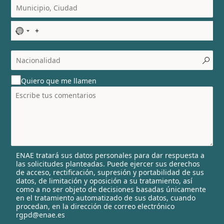
N
o
c
o
u
Quiero que me llamen
n
t
r
y
s
e
l
ENAE tratará sus datos personales para dar respuesta a
e
las solicitudes planteadas. Puede ejercer sus derechos
c
de acceso, rectificación, supresión y portabilidad de sus
t
datos, de limitación y oposición a su tratamiento, así
e
como a no ser objeto de decisiones basadas únicamente
en el tratamiento automatizado de sus datos, cuando
d
procedan, en la dirección de correo electrónico
rgpd@enae.es