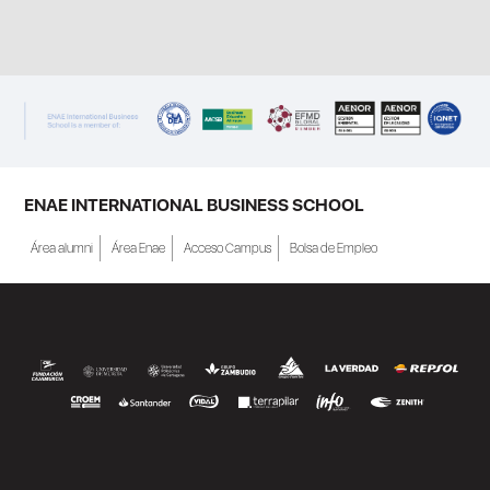
ENAE INTERNATIONAL BUSINESS SCHOOL
Área alumni
Área Enae
Acceso Campus
Bolsa de Empleo