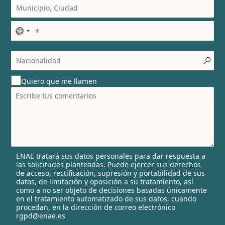
N
o
c
o
u
Quiero que me llamen
n
t
r
y
s
e
l
ENAE tratará sus datos personales para dar respuesta a
e
las solicitudes planteadas. Puede ejercer sus derechos
c
de acceso, rectificación, supresión y portabilidad de sus
t
datos, de limitación y oposición a su tratamiento, así
e
como a no ser objeto de decisiones basadas únicamente
en el tratamiento automatizado de sus datos, cuando
d
procedan, en la dirección de correo electrónico
rgpd@enae.es