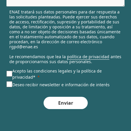
e
l
ENAE tratará sus datos personales para dar respuesta a
e
las solicitudes planteadas. Puede ejercer sus derechos
c
de acceso, rectificación, supresión y portabilidad de sus
t
datos, de limitación y oposición a su tratamiento, así
e
como a no ser objeto de decisiones basadas únicamente
en el tratamiento automatizado de sus datos, cuando
d
procedan, en la dirección de correo electrónico
rgpd@enae.es
Le recomendamos que lea la
política de privacidad
antes
de proporcionarnos sus datos personales.
Acepto las condiciones legales y la política de
privacidad*
Deseo recibir newsletter e información de interés
Enviar