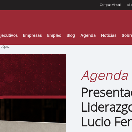
Campus Virtual
Al
¿
B
F
jecutivos
Empresas
Empleo
Blog
Agenda
Noticias
Sobr
P
E
z López
P
F
B
F
Agenda
I
P
e
Presenta
C
V
Liderazg
Lucio Fe