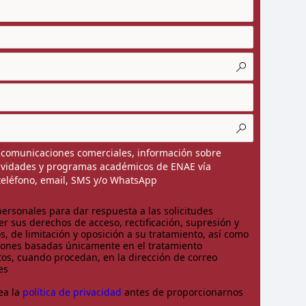
r comunicaciones comerciales, información sobre
tividades y programas académicos de ENAE vía
teléfono, email, SMS y/o WhatsApp
ersonales para dar respuesta a las solicitudes
r sus derechos de acceso, rectificación, supresión y
s, de limitación y oposición a su tratamiento, así como
siones basadas únicamente en el tratamiento
os, cuando procedan, en la dirección de correo
es
ea la
política de privacidad
antes de proporcionarnos