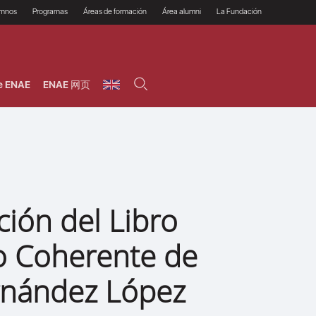
umnos
Programas
Áreas de formación
Área alumni
La Fundación
Por qué ENAE?
Todos los programas
Legal/Fiscal
Beneficios
olsa de empleo
Máster
Tecnología / Digital /
Asociarse
Semipresenciales y
Innovación / Data
oros
Preguntas Frecuentes
online
Science
e ENAE
ENAE 网页
rácticas en empresas
Programas Ejecutivos
Riesgos
NAE Alumni
Cursos de Postgrado y
Personas / RRHH /
Profesionales (Online)
HHDD
roceso de admisión
Agronegocios
inanciación, Becas y
onificación
Comercial / Marketing/
Ventas
inanciación estudios
magin LaCaixa
Dirección / Gestión /
Administración de
réstamo Imagina
empresas
studios Caja Rural
ción del Libro
entral
Finanzas
entajas
Operaciones
o Coherente de
rnández López