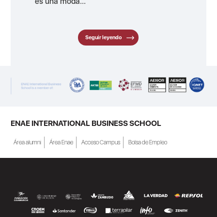
es una moda...
Seguir leyendo
ENAE INTERNATIONAL BUSINESS SCHOOL
Área alumni
Área Enae
Acceso Campus
Bolsa de Empleo