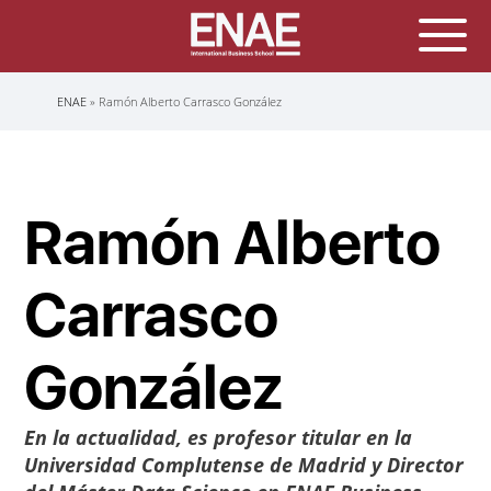
Sobrescribir
ENAE
Ramón Alberto Carrasco González
enlaces
de
ayuda
a
la
navegación
Ramón Alberto
Carrasco
González
En la actualidad, es profesor titular en la
Universidad Complutense de Madrid y
Director