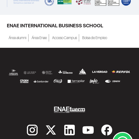
ENAE INTERNATIONAL BUSINESS SCHOOL
Área alumni
Área Enae
Acceso Campus
Bolsa de Empleo