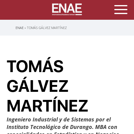
Sobrescribir
ENAE
TOMÁS GÁLVEZ MARTÍNEZ
enlaces
de
ayuda
a
la
navegación
TOMÁS
GÁLVEZ
MARTÍNEZ
Ingeniero Industrial y de Sistemas por el
Instituto Tecnológico de Durango. MBA con