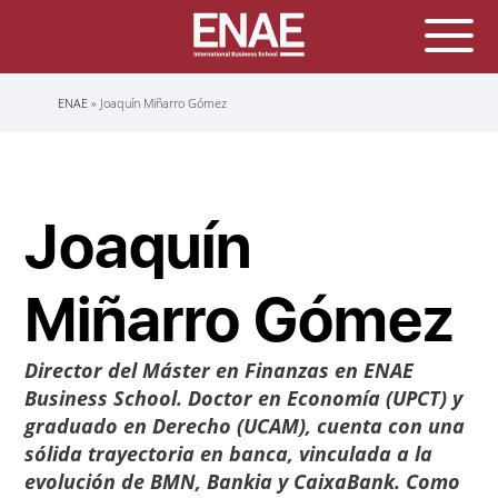
Sobrescribir
ENAE
Joaquín Miñarro Gómez
enlaces
de
ayuda
a
la
navegación
Joaquín
Miñarro Gómez
Director del
Máster en Finanzas en ENAE
Business School.
Doctor en Economía (UPCT) y
graduado en Derecho (UCAM), cuenta con una
sólida trayectoria en banca, vinculada a la
evolución de BMN, Bankia y CaixaBank. Como