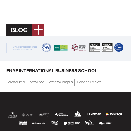
BLOG
ENAE INTERNATIONAL BUSINESS SCHOOL
Área alumni
Área Enae
Acceso Campus
Bolsa de Empleo