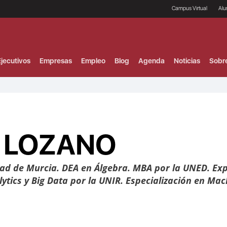
Campus Virtual
Al
¿
B
F
jecutivos
Empresas
Empleo
Blog
Agenda
Noticias
Sobr
P
E
P
F
B
F
I
A LOZANO
P
e
C
V
dad de Murcia. DEA en Álgebra. MBA por la UNED. Ex
ytics y Big Data por la UNIR. Especialización en Mach