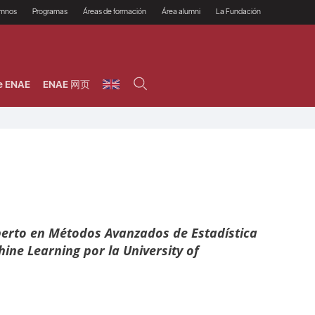
umnos
Programas
Áreas de formación
Área alumni
La Fundación
Por qué ENAE?
Todos los programas
Legal/Fiscal
Beneficios
olsa de empleo
Máster
Tecnología / Digital /
Asociarse
Semipresenciales y
Innovación / Data
oros
Preguntas Frecuentes
online
Science
e ENAE
ENAE 网页
rácticas en empresas
Programas Ejecutivos
Riesgos
NAE Alumni
Cursos de Postgrado y
Personas / RRHH /
Profesionales (Online)
HHDD
roceso de admisión
Agronegocios
inanciación, Becas y
onificación
Comercial / Marketing/
Ventas
inanciación estudios
magin LaCaixa
Dirección / Gestión /
Administración de
réstamo Imagina
empresas
studios Caja Rural
entral
Finanzas
entajas
Operaciones
perto en Métodos Avanzados de Estadística
ine Learning por la University of