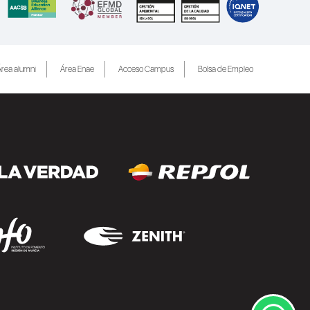
rea alumni
Área Enae
Acceso Campus
Bolsa de Empleo