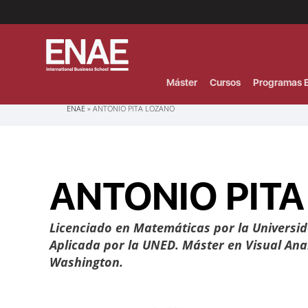
Menú
Superior
(Header)
Máster
Cursos
Programas E
Sobrescribir
ENAE
ANTONIO PITA LOZANO
enlaces
de
ayuda
a
la
navegación
ANTONIO PIT
Licenciado en Matemáticas por la Universi
Aplicada por la UNED. Máster en Visual Anal
Washington.