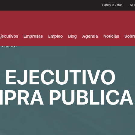
Campus Virtual
Al
¿
B
F
jecutivos
Empresas
Empleo
Blog
Agenda
Noticias
Sobr
P
E
 PUBLICA
P
F
B
 EJECUTIVO
F
I
P
e
PRA PUBLICA
C
V