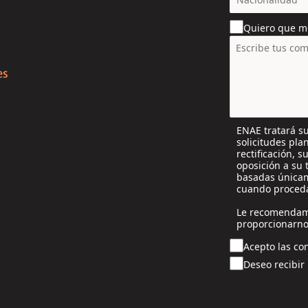
o
u
Quiero que m
n
t
r
y
s
e
l
ENAE tratará su
e
solicitudes pla
c
rectificación, 
t
oposición a su 
e
basadas únicam
cuando proceda
d
Le recomendam
proporcionarno
Acepto las con
Deseo recibir