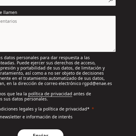
e llamen
s datos personales para dar respuesta a las
nteadas. Puede ejercer sus derechos de acceso,
supresión y portabilidad de sus datos, de limitación y
tratamiento, así como a no ser objeto de decisiones
ente en el tratamiento automatizado de sus datos,
n, en la dirección de correo electrónico rgpd@enae.es
os que lea la
política de privacidad
antes de
s sus datos personales.
diciones legales y la política de privacidad*
 newsletter e información de interés
Enviar