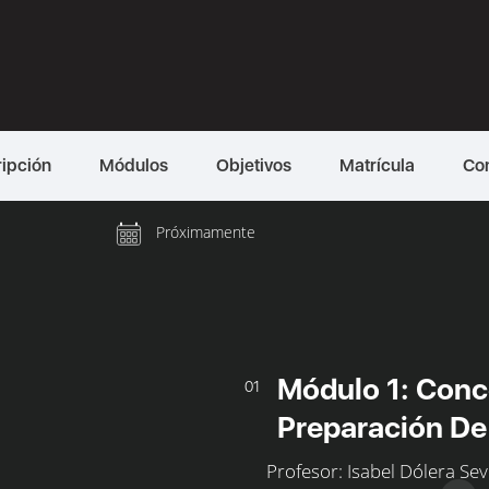
ipción
Módulos
Objetivos
Matrícula
Co
Próximamente
Módulo 1: Conc
01
Preparación D
Profesor: Isabel Dólera Sevi