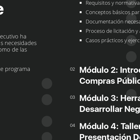
Requisitos y normativa
e
Conceptos básicos para
Documentación necesar
Proceso de licitación y
ecutivo ha
Casos prácticos y ejerc
as necesidades
como de las
Módulo 2: Intr
ste programa
02
Compras Públi
Módulo 3: Herr
03
Desarrollar Ne
Módulo 4: Talle
04
Presentación De