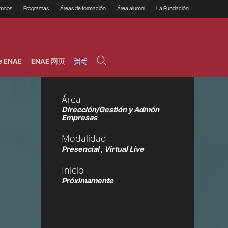
umnos
Programas
Áreas de formación
Área alumni
La Fundación
Por qué ENAE?
Todos los programas
Legal/Fiscal
Beneficios
olsa de empleo
Máster
Tecnología / Digital /
Asociarse
Semipresenciales y
Innovación / Data
oros
Preguntas Frecuentes
online
Science
e ENAE
ENAE 网页
rácticas en empresas
Programas Ejecutivos
Riesgos
NAE Alumni
Cursos de Postgrado y
Personas / RRHH /
Profesionales (Online)
HHDD
roceso de admisión
Agronegocios
Área
inanciación, Becas y
onificación
Comercial / Marketing/
Dirección/Gestión y Admón
Ventas
inanciación estudios
Empresas
magin LaCaixa
Dirección / Gestión /
Administración de
réstamo Imagina
Modalidad
empresas
studios Caja Rural
entral
Presencial , Virtual Live
Finanzas
entajas
Operaciones
Inicio
Próximamente