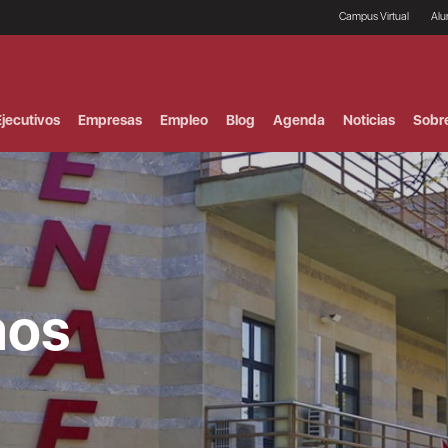
Campus Virtual
Al
¿
B
F
jecutivos
Empresas
Empleo
Blog
Agenda
Noticias
Sobr
P
E
P
F
B
F
I
P
e
C
mos
V