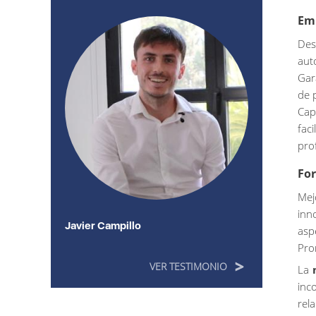
Em
Des
aut
Gar
de 
Cap
fac
pro
Fo
Mej
inn
Javier Campillo
asp
Pro
VER TESTIMONIO
La
inc
rel