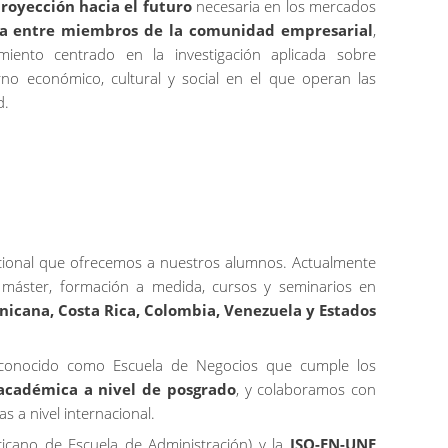
royección
hacia
el
futuro
necesaria
en los
mercados
a
entre
miembros
de la
comunidad
empresarial
,
miento centrado en la investigación aplicada sobre
o económico, cultural y social en el que operan las
d.
acional que ofrecemos a nuestros alumnos. Actualmente
máster, formación a medida, cursos y seminarios en
icana, Costa Rica, Colombia, Venezuela y Estados
 reconocido como Escuela de Negocios que cumple los
académica a nivel de posgrado
, y colaboramos con
s a nivel internacional.
cano de Escuela de Administración) y la
ISO-EN-UNE