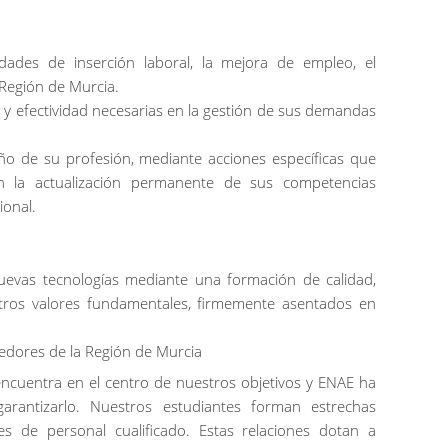
lidades de inserción laboral, la mejora de empleo, el
 Región de Murcia.
 y efectividad necesarias en la gestión de sus demandas
ño de su profesión, mediante acciones específicas que
ren la actualización permanente de sus competencias
ional.
nuevas tecnologías mediante una formación de calidad,
stros valores fundamentales, firmemente asentados en
dedores de la Región de Murcia
encuentra
en el
centro
de
nuestros
objetivos
y
ENAE
ha
garantizarlo
.
Nuestros
estudiantes
forman
estrechas
es
de personal
cualificado
.
Estas
relaciones
dotan
a