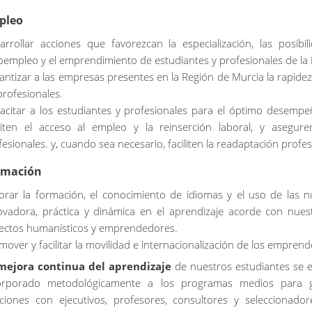
pleo
arrollar acciones que favorezcan la especialización, las posibi
oempleo y el emprendimiento de estudiantes y profesionales de la
antizar a las empresas presentes en la Región de Murcia la rapidez
profesionales.
acitar a los estudiantes y profesionales para el óptimo desempe
iliten el acceso al empleo y la reinserción laboral, y asegu
fesionales. y, cuando sea necesario, faciliten la readaptación profes
rmación
orar la formación, el conocimiento de idiomas y el uso de las 
ovadora, práctica y dinámica en el aprendizaje acorde con nue
ectos humanísticos y emprendedores.
mover y facilitar la movilidad e internacionalización de los empren
mejora
continua del
aprendizaje
de
nuestros
estudiantes
se
orporado
metodológicamente
a los
programas
medios
para
aciones
con
ejecutivos
,
profesores
,
consultores
y
seleccionador