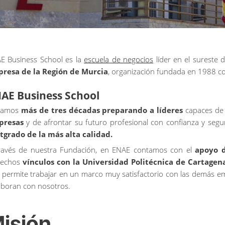
AE
Business School
es
la
escuela
de
negocios
líder
en el
sureste
d
presa
de la
Región
de Murcia
,
organización
fundada
en 1988
c
NAE
Business School
vamos
más
de tres décadas
preparando
a
líderes
capaces
d
presas
y de
afrontar
su
futuro
profesional
con
confianza
y
segu
tgrado
de la
más
alta
calidad
.
ravés
de
nuestra
Fundación
, en
ENAE
contamos
con el
apoyo
rechos
vínculos
con la Universidad
Politécnica
de Cartagena
s
permite
trabajar
en un
marco
muy
satisfactorio
con
las
demás
e
aboran
con
nosotros
.
isión