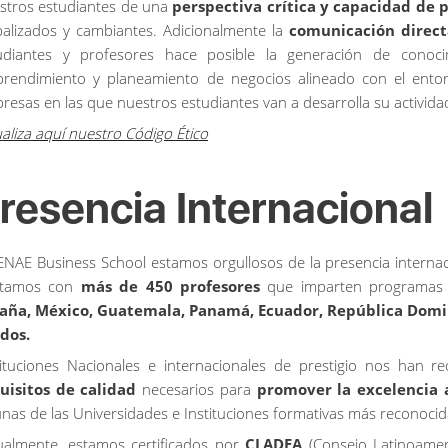
stros
estudiantes
de
una
perspectiva
crítica
y
capacidad
de
p
balizados
y
cambiantes
.
Adicionalmente
la
comunicación
direct
udiantes y profesores hace posible la generación de conoci
rendimiento y planeamiento de negocios alineado con el entorn
resas en las que nuestros estudiantes van a desarrolla su activida
ualiza aquí nuestro Código Ético
resencia Internacional
ENAE Business School estamos orgullosos de la presencia intern
ntamos con
más de 450 profesores
que imparten programas 
aña, México, Guatemala, Panamá, Ecuador, República Domin
dos.
tituciones Nacionales e internacionales de prestigio nos han
uisitos de calidad
necesarios para
promover la excelencia 
unas de las Universidades e Instituciones formativas más reconocida
ualmente, estamos certificados por
CLADEA
(Consejo Latinoameri