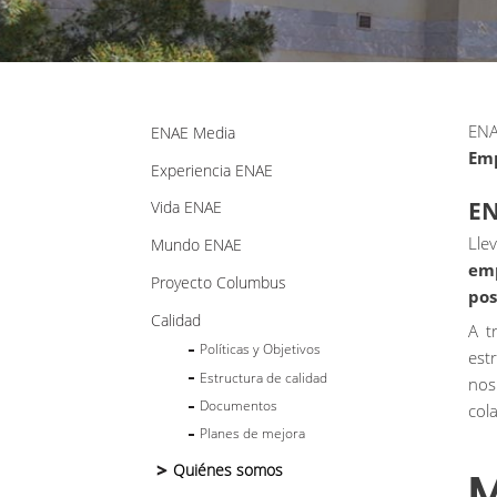
EN
ENAE Media
Em
Experiencia ENAE
E
Vida ENAE
Lle
Mundo ENAE
em
Proyecto Columbus
pos
Calidad
A
t
Políticas y Objetivos
est
Estructura de calidad
no
Documentos
col
Planes de mejora
Quiénes somos
M