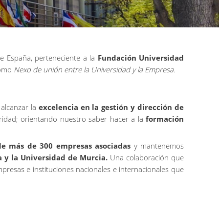
e
España
,
perteneciente
a la
Fundación
Universidad
omo
Nexo
de
unión
entre
la Universidad y la
Empresa
.
e
alcanzar
la
excelencia
en la
gestión
y
dirección
de
ridad
;
orientando
nuestro
saber
hacer
a la
formación
de
más
de 300
empresas
asociadas
y
mantenemos
 y la Universidad de Murcia.
Una
colaboración
que
mpresas
e
instituciones
nacionales
e
internacionales
que