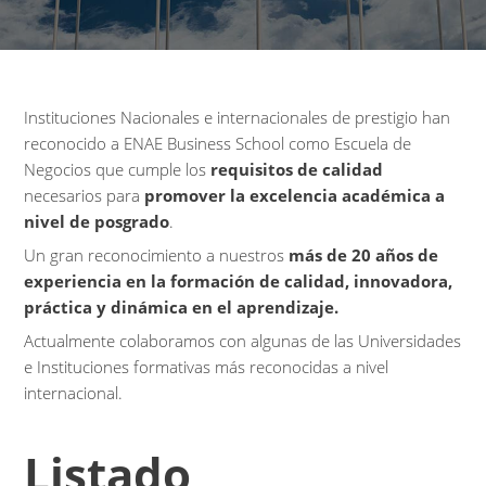
Instituciones
Nacionales
e
internacionales
de
prestigio
han
reconocido
a
ENAE
Business School
como
Escuela
de
Negocios
que
cumple
los
requisitos
de
calidad
necesarios
para
promover
la
excelencia
académica
a
nivel
de
posgrado
.
Un
gran
reconocimiento
a
nuestros
más
de 20
años
de
experiencia
en la
formación
de
calidad
,
innovadora
,
práctica
y
dinámica
en el
aprendizaje
.
Actualmente
colaboramos
con
algunas
de
las
Universidades
e
Instituciones
formativas
más
reconocidas
a
nivel
internacional
.
Listado