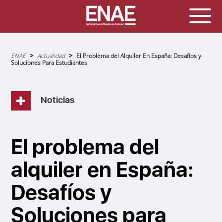
Sobrescribir
ENAE
Actualidad
El Problema del Alquiler En España: Desafíos y
enlaces
Soluciones Para Estudiantes
de
ayuda
a
la
navegación
Noticias
El problema del
alquiler en España:
Desafíos y
Soluciones para