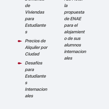
de
la
Viviendas
propuesta
para
de ENAE
Estudiante
para el
s
alojamient
o de sus
Precios de
alumnos
Alquiler por
internacion
Ciudad
ales
Desafíos
para
Estudiante
s
Internacion
ales