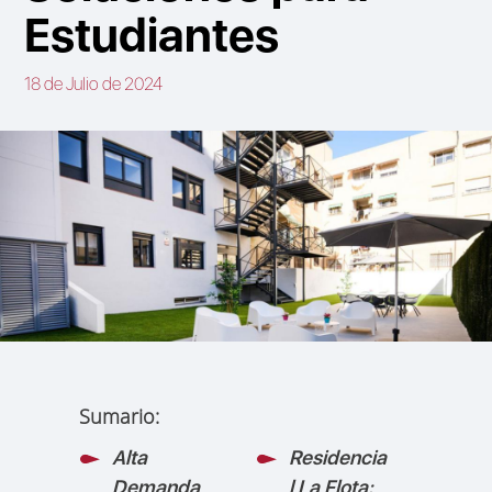
Estudiantes
18 de Julio de 2024
Sumario:
Alta
Residencia
Demanda
l La Flota: