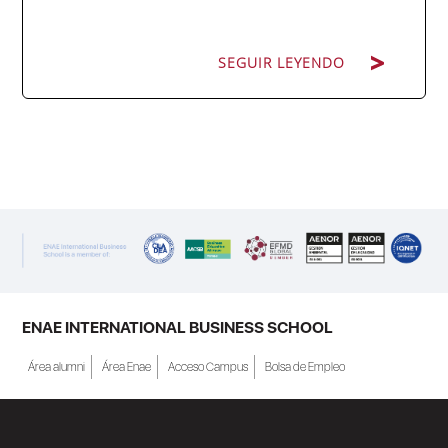
SEGUIR LEYENDO
SEGUIR LEYENDO
ENAE Business School y el SEF han
renovado su acuerdo de colaboración para
la convocatoria 2026 de las Becas "Derecho
a Crecer". El programa está dirigido a
personas inscritas como demandantes de
empleo en la Región de Murcia y ofrece
becas de estudio parciales (50%), además
ENAE INTERNATIONAL BUSINESS SCHOOL
de al menos una beca...
Área alumni
Área Enae
Acceso Campus
Bolsa de Empleo