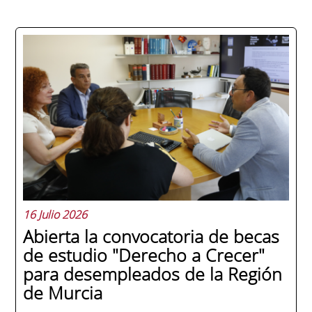
La promoción 2025/2026 de ENAE Business
School se convirtió en una de las más
internacionales de la historia de la escuela
en una ceremonia celebrada en Murcia
con 44 grados y más de 600 asistentes.
Ricardo Navarro, vicepresidente senior de
Generac Power Systems en Estados Unidos
y antiguo alumno...
16 Julio 2026
Abierta la convocatoria de becas
de estudio "Derecho a Crecer"
para desempleados de la Región
de Murcia