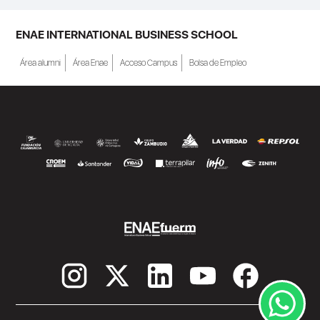
empleo en la Región de Murcia y ofrece
becas de estudio parciales (50%), además
ENAE INTERNATIONAL BUSINESS SCHOOL
de al menos una beca...
Área alumni
Área Enae
Acceso Campus
Bolsa de Empleo
SEGUIR LEYENDO