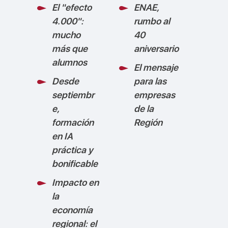
El "efecto
ENAE,
4.000":
rumbo al
mucho
40
más que
aniversario
alumnos
El mensaje
Desde
para las
septiembr
empresas
e,
de la
formación
Región
en IA
práctica y
bonificable
Impacto en
la
economía
regional: el