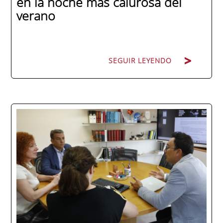
en la noche más calurosa del
verano
SEGUIR LEYENDO
La promoción 2025/2026 de ENAE Business
School se convirtió en una de las más
internacionales de la historia de la escuela
en una ceremonia celebrada en Murcia
con 44 grados y más de 600 asistentes.
Ricardo Navarro, vicepresidente senior de
Generac Power Systems en Estados Unidos
y antiguo alumno...