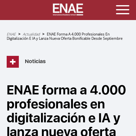
Sobrescribir
ENAE
Actualidad
ENAE Forma A 4.000 Profesionales En
enlaces
Digitalización E IA y Lanza Nueva Oferta Bonificable Desde Septiembre
de
ayuda
a
la
navegación
Noticias
ENAE forma a 4.000
profesionales en
digitalización e IA y
lanza nueva oferta