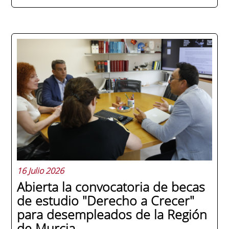
La promoción 2025/2026 de ENAE Business
School se convirtió en una de las más
internacionales de la historia de la escuela
en una ceremonia celebrada en Murcia
con 44 grados y más de 600 asistentes.
Ricardo Navarro, vicepresidente senior de
Generac Power Systems en Estados Unidos
y antiguo alumno...
16 Julio 2026
Abierta la convocatoria de becas
de estudio "Derecho a Crecer"
para desempleados de la Región
de Murcia