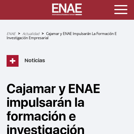
Sobrescribir
ENAE
Actualidad
Cajamar y ENAE Impulsarán La Formación E
enlaces
Investigación Empresarial
de
ayuda
a
la
navegación
Noticias
Cajamar y ENAE
impulsarán la
formación e
investigación