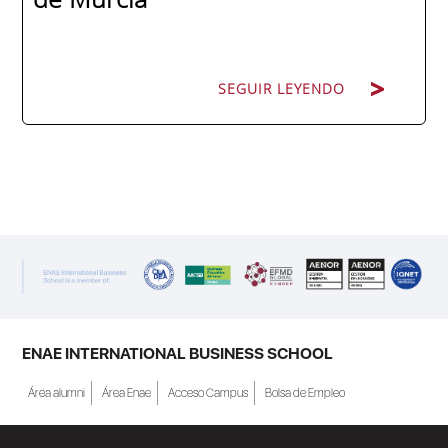
SEGUIR LEYENDO
SEGUIR LEYENDO
ENAE Business School y el SEF han
renovado su acuerdo de colaboración para
la convocatoria 2026 de las Becas "Derecho
a Crecer". El programa está dirigido a
personas inscritas como demandantes de
empleo en la Región de Murcia y ofrece
becas de estudio parciales (50%), además
ENAE INTERNATIONAL BUSINESS SCHOOL
de al menos una beca...
Área alumni
Área Enae
Acceso Campus
Bolsa de Empleo