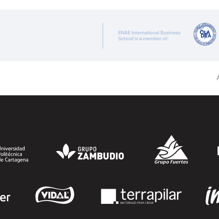
ENAE Business School y el SEF han
renovado su acuerdo de colaboración
para la convocatoria 2026 de las Becas
"Derecho a Crecer". El programa está
dirigido a personas inscritas como
demandantes de empleo en la Región de
Á
Murcia y ofrece becas de estudio
parciales (50%), además de al menos una
beca...
SEGUIR LEYENDO