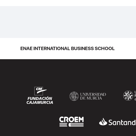
La promoción 2025/2026 de ENAE
Business School se convirtió en una de
las más internacionales de la historia de
la escuela en una ceremonia celebrada
en Murcia con 44 grados y más de 600
asistentes. Ricardo Navarro,
ENAE INTERNATIONAL BUSINESS SCHOOL
vicepresidente senior de Generac Power
Systems en Estados Unidos y antiguo
alumno...
SEGUIR LEYENDO