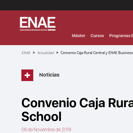
Menú
Superior
(Header)
Máster
Cursos
Programas E
Sobrescribir
ENAE
Actualidad
Convenio Caja Rural Central y ENAE Business
enlaces
de
ayuda
a
la
navegación
Noticias
Convenio Caja Rura
School
08 de Noviembre de 2018