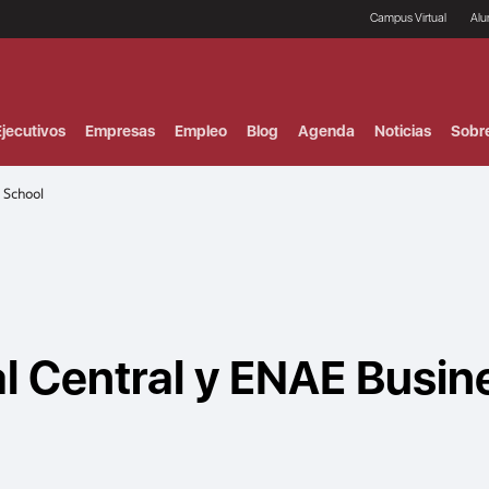
Campus Virtual
Al
¿
B
F
jecutivos
Empresas
Empleo
Blog
Agenda
Noticias
Sobr
P
E
P
 School
F
B
F
I
P
e
C
V
l Central y ENAE Busin