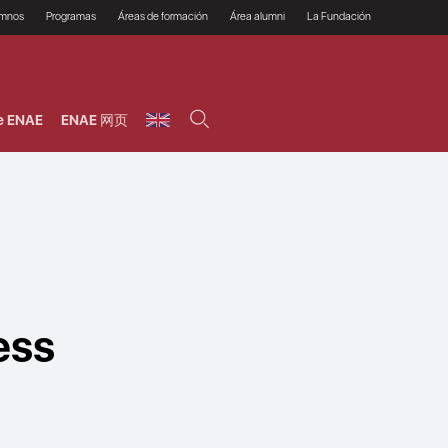
umnos
Programas
Áreas de formación
Área alumni
La Fundación
Por qué ENAE?
Todos los programas
Legal/Fiscal
Beneficios
olsa de empleo
Máster
Tecnología / Digital /
Asociarse
Semipresenciales y
Innovación / Data
oros
Preguntas Frecuentes
online
Science
e ENAE
ENAE 网页
rácticas en empresas
Programas Ejecutivos
Riesgos
NAE Alumni
Cursos de Postgrado y
Personas / RRHH /
Profesionales (Online)
HHDD
roceso de admisión
Agronegocios
inanciación, Becas y
onificación
Comercial / Marketing/
Ventas
inanciación estudios
magin LaCaixa
Dirección / Gestión /
Administración de
réstamo Imagina
empresas
studios Caja Rural
entral
Finanzas
entajas
Operaciones
ess