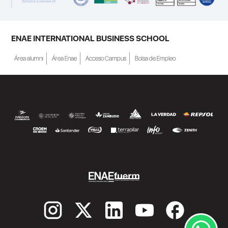
personas inscritas como demandantes de
empleo en la Región de Murcia y ofrece
becas de estudio parciales (50%), además
ENAE INTERNATIONAL BUSINESS SCHOOL
de al menos una beca...
Área alumni
Área Enae
Acceso Campus
Bolsa de Empleo
SEGUIR LEYENDO